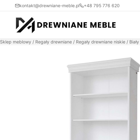
kontakt@drewniane-meble.pl
+48 795 776 620
Sklep meblowy
/
Regały drewniane
/
Regały drewniane niskie
/ Biał