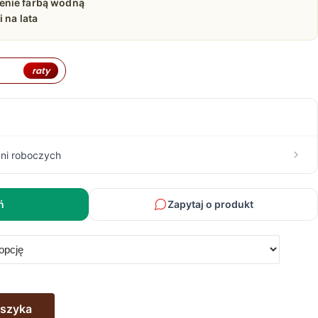
enie farbą wodną
 na lata
raty
ni roboczych
ń
Zapytaj o produkt
oszyka