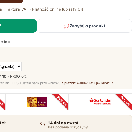
a · Faktura VAT · Płatność online lub raty 0%
ń
Zapytaj o produkt
online
.
× 10
· RRSO
0%
warunki i RRSO ustala bank przy wniosku.
Sprawdź warunki rat i jak kupić →
 0%
Raty 0%
Raty 0%
 zł
14 dni na zwrot
bez podania przyczyny