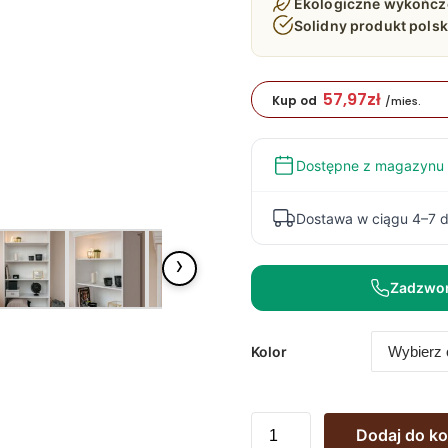
Ekologiczne wykończ
Solidny produkt polski
57,97
zł
Kup od
/mies.
Dostępne z magazynu
Dostawa w ciągu 4–7 d
›
Zadzwo
Kolor
ilość
Dodaj do k