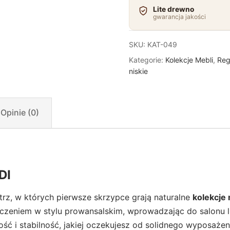
Lite drewno
gwarancja jakości
SKU:
KAT-049
Kategorie:
Kolekcje Mebli
,
Reg
niskie
Opinie (0)
DI
rz, w których pierwsze skrzypce grają naturalne
kolekcje 
niem w stylu prowansalskim, wprowadzając do salonu lub g
ość i stabilność, jakiej oczekujesz od solidnego wyposażen