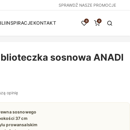
SPRAWDŹ NASZE PROMOCJE
0
0
LI
INSPIRACJE
KONTAKT
biblioteczka sosnowa ANADI
szą opinię
 drewna sosnowego
bokości 37 cm
tylu prowansalskim