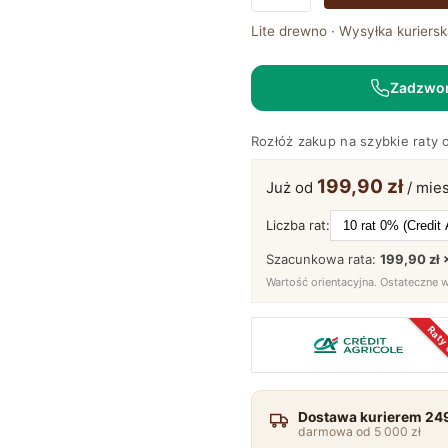
Biały
regał
Lite drewno · Wysyłka kuriersk
biblioteczka
sosnowa
Zadzwo
ANADI
Rozłóż zakup na szybkie raty 
199,90 zł
Już od
/ mies
Liczba rat:
Szacunkowa rata:
199,90 zł 
Wartość orientacyjna. Ostateczne 
Raty
Dostawa kurierem 249
darmowa od 5 000 zł