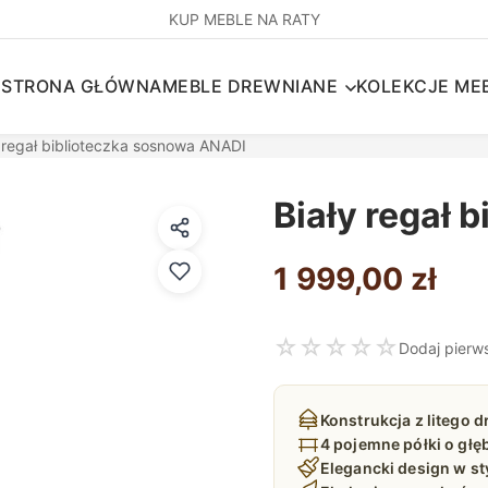
KUP MEBLE NA RATY
STRONA GŁÓWNA
MEBLE DREWNIANE
KOLEKCJE MEB
y regał biblioteczka sosnowa ANADI
Biały regał 
1 999,00
zł
☆
☆
☆
☆
☆
Dodaj pierw
Konstrukcja z litego
4 pojemne półki o głę
Elegancki design w s