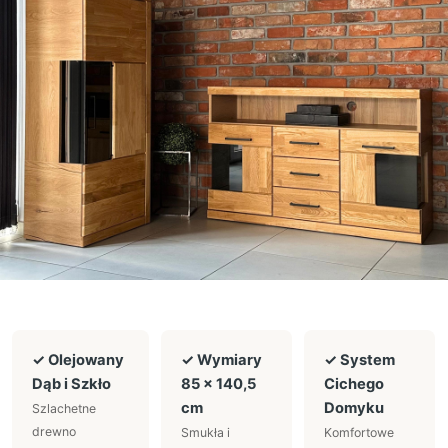
✓ Olejowany
✓ Wymiary
✓ System
Dąb i Szkło
85 × 140,5
Cichego
cm
Domyku
Szlachetne
drewno
Smukła i
Komfortowe