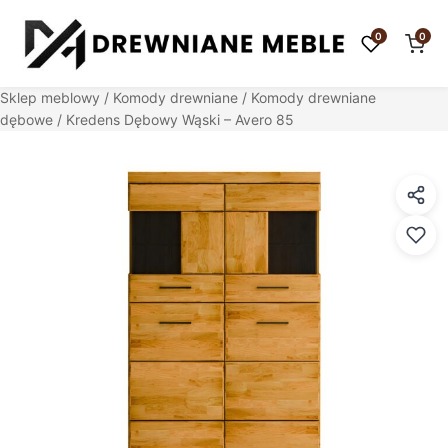
0
0
Sklep meblowy
/
Komody drewniane
/
Komody drewniane
dębowe
/ Kredens Dębowy Wąski – Avero 85