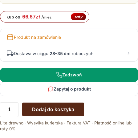
66,67
zł
raty
Kup od
/mies.
Produkt na zamówienie
Dostawa w ciągu
28–35 dni
roboczych
Zadzwoń
Zapytaj o produkt
ilość
Dodaj do koszyka
Kredens
Dębowy
Lite drewno · Wysyłka kurierska · Faktura VAT · Płatność online lub
Wąski
raty 0%
–