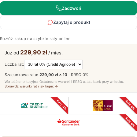
Avero
85
Zadzwoń
Zapytaj o produkt
Rozłóż zakup na szybkie raty online
229,90 zł
Już od
/ mies.
Liczba rat:
Szacunkowa rata:
229,90 zł × 10
· RRSO
0%
Wartość orientacyjna. Ostateczne warunki i RRSO ustala bank przy wniosku.
Sprawdź warunki rat i jak kupić →
Raty 0%
Raty 0%
Raty 0%