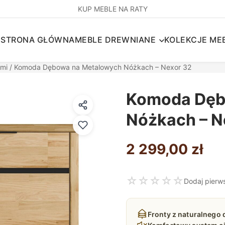
KUP MEBLE NA RATY
STRONA GŁÓWNA
MEBLE DREWNIANE
KOLEKCJE MEB
ami
/ Komoda Dębowa na Metalowych Nóżkach – Nexor 32
Komoda Dęb
Nóżkach – N
2 299,00
zł
☆
☆
☆
☆
☆
Dodaj pierw
Fronty z naturalnego