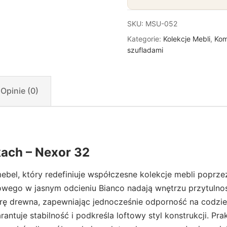
SKU:
MSU-052
Kategorie:
Kolekcje Mebli
,
Kom
szufladami
Opinie (0)
ach – Nexor 32
l, który redefiniuje współczesne kolekcje mebli poprzez
wego w jasnym odcieniu Bianco nadają wnętrzu przytulnoś
turę drewna, zapewniając jednocześnie odporność na codzie
ntuje stabilność i podkreśla loftowy styl konstrukcji. P