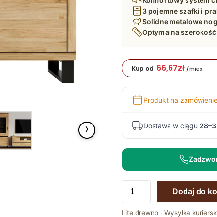
Komfortowy system c
3 pojemne szafki i pr
Solidne metalowe nog
Optymalna szerokość 
66,67
zł
Kup od
/mies.
Produkt na zamówieni
›
Dostawa w ciągu
28–3
Zadzwo
ilość
Dodaj do k
Komoda
Dębowa
Lite drewno · Wysyłka kuriersk