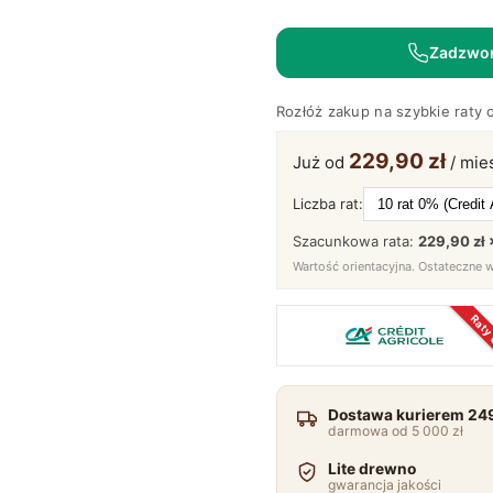
na
Metalowych
Zadzwo
Nóżkach
–
Rozłóż zakup na szybkie raty 
Nexor
32
229,90 zł
Już od
/ mie
Liczba rat:
Szacunkowa rata:
229,90 zł 
Wartość orientacyjna. Ostateczne 
Raty
Dostawa kurierem 249
darmowa od 5 000 zł
Lite drewno
gwarancja jakości