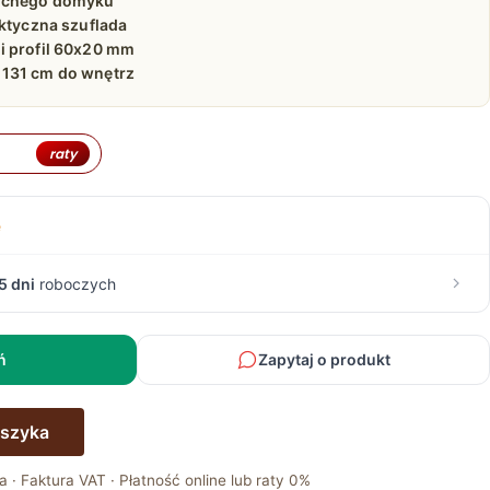
ichego domyku
aktyczna szuflada
i profil 60x20 mm
131 cm do wnętrz
raty
e
5 dni
roboczych
ń
Zapytaj o produkt
oszyka
a · Faktura VAT · Płatność online lub raty 0%