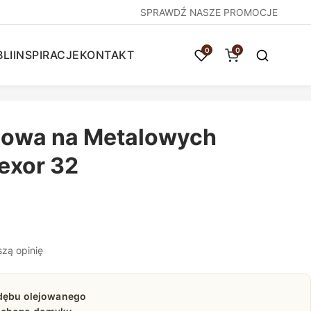
SPRAWDŹ NASZE PROMOCJE
0
0
LI
INSPIRACJE
KONTAKT
owa na Metalowych
exor 32
szą opinię
 dębu olejowanego