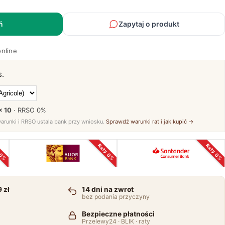
ń
Zapytaj o produkt
online
s.
× 10
· RRSO
0%
warunki i RRSO ustala bank przy wniosku.
Sprawdź warunki rat i jak kupić →
 0%
Raty 0%
Raty 0%
 zł
14 dni na zwrot
bez podania przyczyny
Bezpieczne płatności
Przelewy24 · BLIK · raty