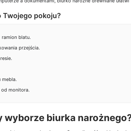
omputerze a dokumentami, biurko narożne drewniane ułatw
o Twojego pokoju?
 ramion blatu.
owania przejścia.
resie.
 mebla.
 od monitora.
y wyborze biurka narożnego