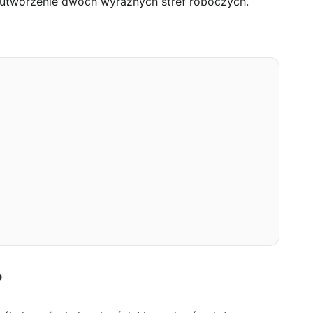
i utworzenie dwóch wyraźnych stref roboczych.
?