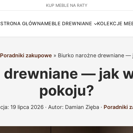
KUP MEBLE NA RATY
STRONA GŁÓWNA
MEBLE DREWNIANE
KOLEKCJE MEB
Poradniki zakupowe
»
Biurko narożne drewniane — 
 drewniane — jak 
pokoju?
acja:
19 lipca 2026
· Autor:
Damian Zięba
·
Poradniki 