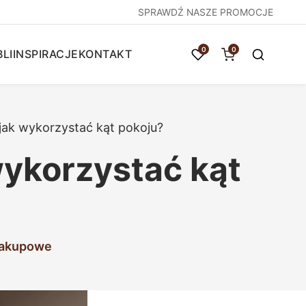
SPRAWDŹ NASZE PROMOCJE
0
0
LI
INSPIRACJE
KONTAKT
jak wykorzystać kąt pokoju?
wykorzystać kąt
zakupowe