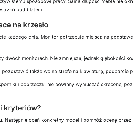
ywistemu sposobowi pracy. Sama długość mebla nie określ
estrzeń pod blatem.
jsce na krzesło
lacie każdego dnia. Monitor potrzebuje miejsca na podst
rzy dwóch monitorach. Nie zmniejszaj jednak głębokości k
pozostawić także wolną strefę na klawiaturę, podparcie p
sporniki i poprzeczki nie powinny wymuszać skręconej poz
i kryteriów?
u. Następnie oceń konkretny model i pomnóż ocenę przez