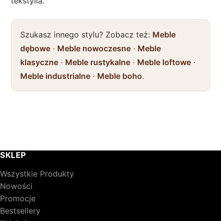
tekstylia.
Szukasz innego stylu? Zobacz też:
Meble
dębowe
·
Meble nowoczesne
·
Meble
klasyczne
·
Meble rustykalne
·
Meble loftowe
·
Meble industrialne
·
Meble boho
.
SKLEP
Wszystkie Produkty
Nowości
Promocje
Bestsellery