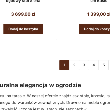
dębowy stół Siena
cm Basic
3 699,00
zł
1 399,00
z
Dodaj do koszyka
Dodaj do koszy
1
2
3
4
5
ralna elegancja w ogrodzie
su na tarasie. W naszej ofercie znajdziesz stoły, krzesła
wanego do warunków zewnętrznych. Drewno na meble ogro
trwałość liczona jest w latach, nie sezonach.<