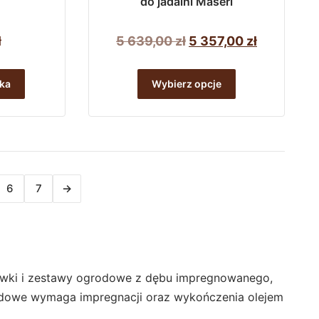
do jadalni Maseri
Pierwotna
Aktualna
ł
5 639,00
zł
5 357,00
zł
cena
cena
Ten
wynosiła:
wynosi:
produkt
ka
Wybierz opcje
5
5
ma
wiele
639,00 zł.
357,00 zł.
wariantów.
Opcje
można
6
7
→
wybrać
na
stronie
produktu
, ławki i zestawy ogrodowe z dębu impregnowanego,
dowe wymaga impregnacji oraz wykończenia olejem