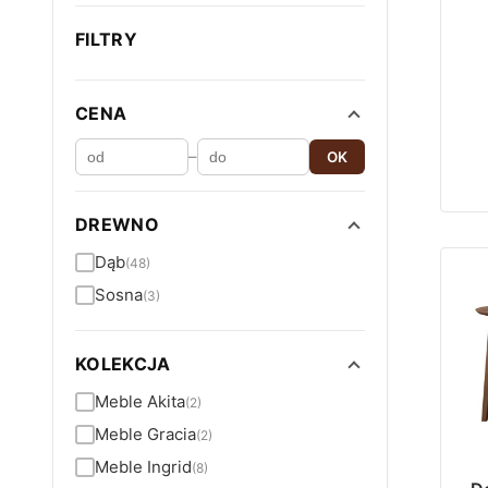
FILTRY
CENA
–
OK
DREWNO
Dąb
(48)
Sosna
(3)
KOLEKCJA
Meble Akita
(2)
Meble Gracia
(2)
Meble Ingrid
(8)