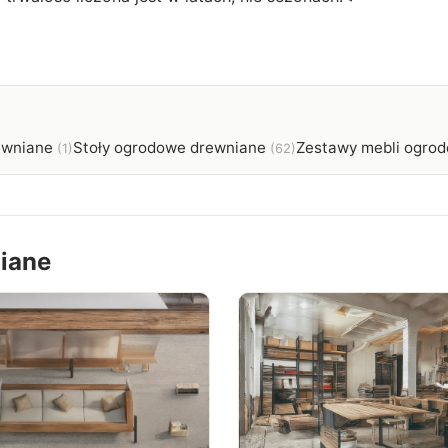
ewniane
Stoły ogrodowe drewniane
Zestawy mebli ogro
(1)
(62)
iane