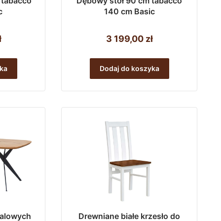
 tabacco
Dębowy stół 90 cm tabacco
c
140 cm Basic
ł
3 199,00
zł
ka
Dodaj do koszyka
talowych
Drewniane białe krzesło do