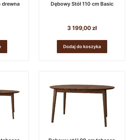
go drewna
Dębowy Stół 110 cm Basic
3 199,00
zł
Ten
produkt
e
Dodaj do koszyka
ma
wiele
wariantów.
Opcje
można
wybrać
na
stronie
produktu