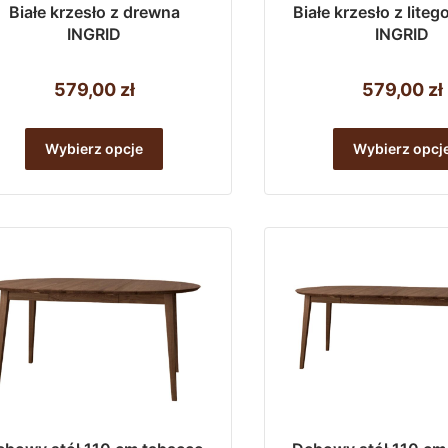
Białe krzesło z drewna
Białe krzesło z lite
INGRID
INGRID
579,00
zł
579,00
zł
Ten
produkt
Wybierz opcje
Wybierz opcj
ma
wiele
wariantów.
Opcje
można
wybrać
na
stronie
produktu