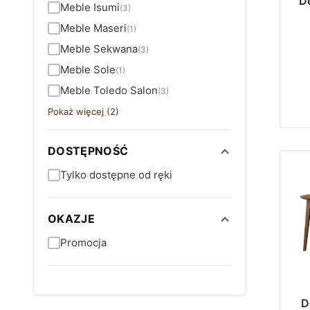
D
Meble Isumi
(3)
Meble Maseri
(1)
Meble Sekwana
(3)
Meble Sole
(1)
Meble Toledo Salon
(3)
Pokaż więcej (2)
DOSTĘPNOŚĆ
Tylko dostępne od ręki
OKAZJE
Promocja
D