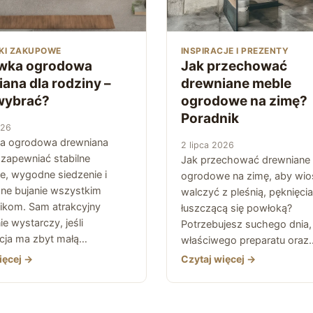
KI ZAKUPOWE
INSPIRACJE I PREZENTY
wka ogrodowa
Jak przechować
ana dla rodziny –
drewniane meble
 wybrać?
ogrodowe na zimę?
Poradnik
026
a ogrodowa drewniana
2 lipca 2026
zapewniać stabilne
Jak przechować drewniane
e, wygodne siedzenie i
ogrodowe na zimę, aby wio
ne bujanie wszystkim
walczyć z pleśnią, pęknięcia
kom. Sam atrakcyjny
łuszczącą się powłoką?
e wystarczy, jeśli
Potrzebujesz suchego dnia,
cja ma zbyt małą…
właściwego preparatu oraz
ięcej →
Czytaj więcej →