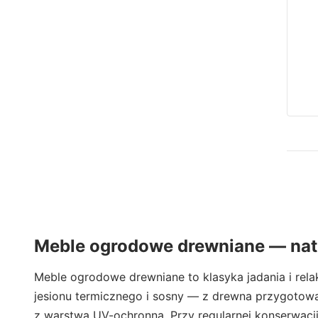
Meble ogrodowe drewniane — natu
Meble ogrodowe drewniane to klasyka jadania i relak
jesionu termicznego i sosny — z drewna przygoto
z warstwą UV-ochronną. Przy regularnej konserwacji 