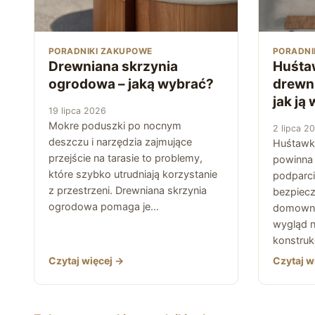
PORADNIKI ZAKUPOWE
PORADNI
Drewniana skrzynia
Huśta
ogrodowa – jaką wybrać?
drewni
jak ją
19 lipca 2026
Mokre poduszki po nocnym
2 lipca 2
deszczu i narzędzia zajmujące
Huśtawk
przejście na tarasie to problemy,
powinna 
które szybko utrudniają korzystanie
podparci
z przestrzeni. Drewniana skrzynia
bezpiecz
ogrodowa pomaga je…
domowni
wygląd ni
konstruk
Czytaj więcej →
Czytaj w