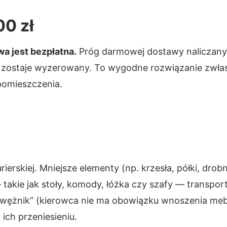
0 zł
a jest bezpłatna.
Próg darmowej dostawy naliczany
tu zostaje wyzerowany. To wygodne rozwiązanie zwł
 pomieszczenia.
erskiej. Mniejsze elementy (np. krzesła, półki, drob
takie jak stoły, komody, łóżka czy szafy — transpo
awężnik” (kierowca nie ma obowiązku wnoszenia mebl
ich przeniesieniu.