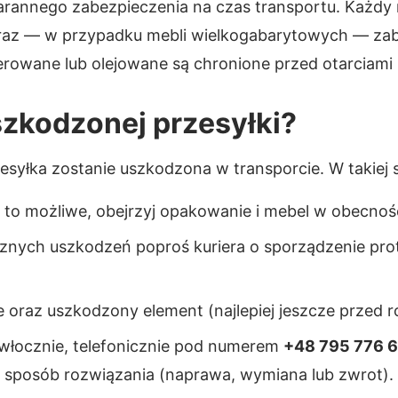
starannego zabezpieczenia na czas transportu. Każ
oraz — w przypadku mebli wielkogabarytowych — zabez
kierowane lub olejowane są chronione przed otarciam
szkodzonej przesyłki?
syłka zostanie uszkodzona w transporcie. W takiej s
i to możliwe, obejrzyj opakowanie i mebel w obecnoś
nych uszkodzeń poproś kuriera o sporządzenie proto
 oraz uszkodzony element (najlepiej jeszcze przed 
zwłocznie, telefonicznie pod numerem
+48 795 776 
y sposób rozwiązania (naprawa, wymiana lub zwrot).