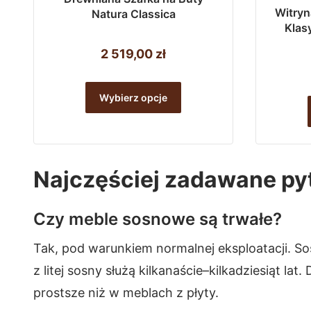
Witryn
Natura Classica
Klas
2 519,00
zł
Ten
Wybierz opcje
produkt
ma
wiele
wariantów.
Najczęściej zadawane py
Opcje
można
Czy meble sosnowe są trwałe?
wybrać
Tak, pod warunkiem normalnej eksploatacji. S
na
z litej sosny służą kilkanaście–kilkadziesiąt 
stronie
prostsze niż w meblach z płyty.
produktu