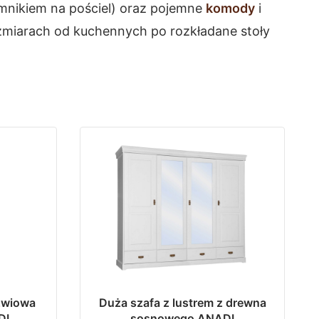
mnikiem na pościel) oraz pojemne
komody
i
miarach od kuchennych po rozkładane stoły
zwiowa
Duża szafa z lustrem z drewna
DI
sosnowego ANADI