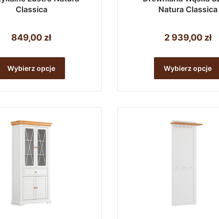
Classica
Natura Classica
849,00
zł
2 939,00
zł
Ten
Wybierz opcje
Wybierz opcje
produkt
ma
wiele
wariantów.
Opcje
można
wybrać
na
stronie
produktu