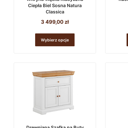
Ciepła Biel Sosna Natura
Classica
3 499,00
zł
Ten
Wybierz opcje
produkt
ma
wiele
wariantów.
Opcje
można
wybrać
na
stronie
produktu
Drewniana Szafka na Buty