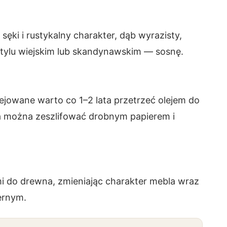
produktu
produktu
 sęki i rustykalny charakter, dąb wyrazisty,
stylu wiejskim lub skandynawskim — sosnę.
ejowane warto co 1–2 lata przetrzeć olejem do
 można zeszlifować drobnym papierem i
mi do drewna, zmieniając charakter mebla wraz
ernym.