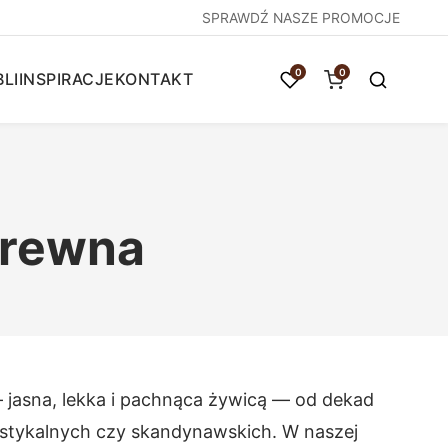
SPRAWDŹ NASZE PROMOCJE
0
0
LI
INSPIRACJE
KONTAKT
drewna
— jasna, lekka i pachnąca żywicą — od dekad
rustykalnych czy skandynawskich. W naszej