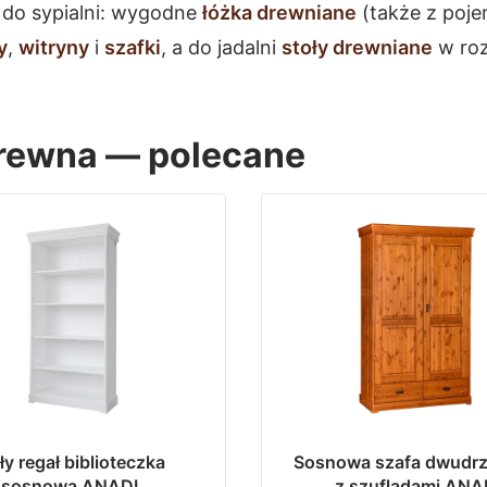
 do sypialni: wygodne
łóżka drewniane
(także z poje
y
,
witryny
i
szafki
, a do jadalni
stoły drewniane
w roz
drewna — polecane
ły regał biblioteczka
Sosnowa szafa dwudr
sosnowa ANADI
z szufladami ANA