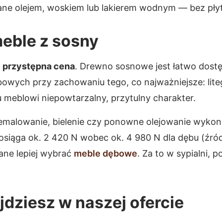
ane olejem, woskiem lub lakierem wodnym — bez płyty
eble z sosny
 i przystępna cena
. Drewno sosnowe jest łatwo dostęp
owych przy zachowaniu tego, co najważniejsze: lit
u meblowi niepowtarzalny, przytulny charakter.
malowanie, bielenie czy ponowne olejowanie wykona
siąga ok. 2 420 N wobec ok. 4 980 N dla dębu (źró
ane lepiej wybrać
meble dębowe
. Za to w sypialni, 
dziesz w naszej ofercie