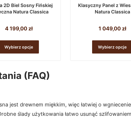
a 2D Biel Sosny Fińskiej
Klasyczny Panel z Wie
yczna Natura Classica
Natura Classica
4 199,00
zł
1 049,00
zł
Ten
Wybierz opcje
Wybierz opcje
produkt
ma
wiele
tania (FAQ)
wariantów.
Opcje
można
osna jest drewnem miękkim, więc łatwiej o wgnieceni
wybrać
lat. Drobne ślady użytkowania łatwo usunąć szlifowan
na
stronie