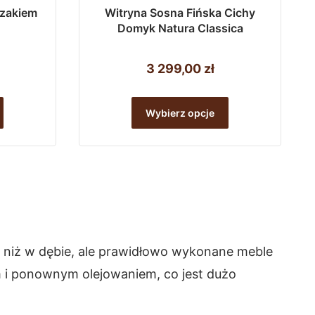
szakiem
Witryna Sosna Fińska Cichy
Domyk Natura Classica
3 299,00
zł
Ten
Ten
Wybierz opcje
produkt
produkt
ma
ma
wiele
wiele
wariantów.
wariantów.
Opcje
Opcje
można
można
e niż w dębie, ale prawidłowo wykonane meble
wybrać
wybrać
iem i ponownym olejowaniem, co jest dużo
na
na
stronie
stronie