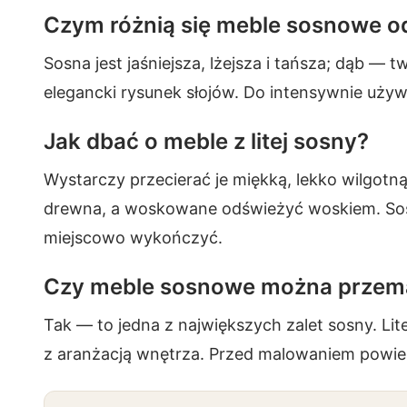
Czym różnią się meble sosnowe 
Sosna jest jaśniejsza, lżejsza i tańsza; dąb — t
elegancki rysunek słojów. Do intensywnie uży
Jak dbać o meble z litej sosny?
Wystarczy przecierać je miękką, lekko wilgotn
drewna, a woskowane odświeżyć woskiem. So
miejscowo wykończyć.
Czy meble sosnowe można przem
Tak — to jedna z największych zalet sosny. Li
z aranżacją wnętrza. Przed malowaniem powier