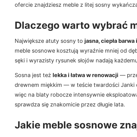
ofercie znajdziesz meble z litej sosny wykańcz
Dlaczego warto wybrać m
Największe atuty sosny to
jasna, ciepła barwa
meble sosnowe kosztują wyraźnie mniej od dęb
sęki i wyrazisty rysunek słojów nadają każdem
Sosna jest też
lekka i łatwa w renowacji
— prze
drewnem miękkim — w teście twardości Janki o
więc na blaty robocze intensywnie eksploatow
sprawdza się znakomicie przez długie lata.
Jakie meble sosnowe znaj