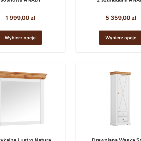
1 999,00
zł
5 359,00
zł
Ten
Wybierz opcje
Wybierz opcje
produkt
ma
wiele
wariantów.
Opcje
można
wybrać
na
stronie
produktu
ykalne Lustro Natura
Drewniana Wąska S