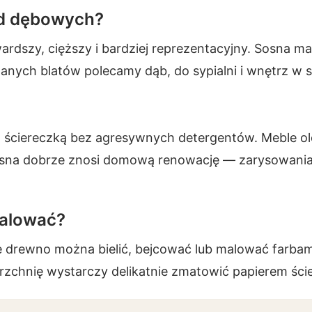
produktu
od dębowych?
wardszy, cięższy i bardziej reprezentacyjny. Sosna ma
wanych blatów polecamy dąb, do sypialni i wnętrz w 
ą ściereczką bez agresywnych detergentów. Meble ol
sna dobrze znosi domową renowację — zarysowania
alować?
te drewno można bielić, bejcować lub malować farba
zchnię wystarczy delikatnie zmatowić papierem ści