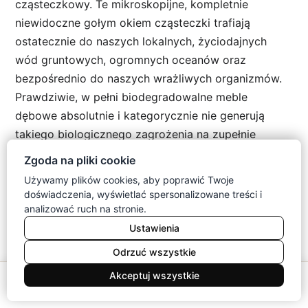
cząsteczkowy. Te mikroskopijne, kompletnie
niewidoczne gołym okiem cząsteczki trafiają
ostatecznie do naszych lokalnych, życiodajnych
wód gruntowych, ogromnych oceanów oraz
bezpośrednio do naszych wrażliwych organizmów.
Prawdziwie, w pełni biodegradowalne meble
dębowe absolutnie i kategorycznie nie generują
takiego biologicznego zagrożenia na zupełnie
żadnym, nawet najmniejszym etapie codziennego
Zgoda na pliki cookie
użytkowania. Gdy ich bardzo długi cykl życia
Używamy plików cookies, aby poprawić Twoje
dobiegnie ostatecznie do naturalnego,
doświadczenia, wyświetlać spersonalizowane treści i
przewidywalnego końca, wyjątkowo bezpiecznie i
analizować ruch na stronie.
niezwykle płynnie wracają do zamkniętego, leśnego
Ustawienia
obiegu. Rozkładają się w naturalnej ziemi w bardzo
Odrzuć wszystkie
spokojnym tempie, zupełnie nie zaburzając
0
Akceptuj wszystkie
delikatnego ekosystemu toksycznymi, groźnymi
Meble
Koszyk
Konto
Menu
Szukaj
pozostałościami chemicznymi i trudnymi związkami