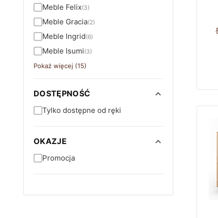
Meble Felix
(3)
Meble Gracia
(2)
Meble Ingrid
(6)
Meble Isumi
(3)
Pokaż więcej (15)
DOSTĘPNOŚĆ
Tylko dostępne od ręki
OKAZJE
Promocja