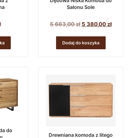
a z
Dębowa Niska Komoda do
na
Salonu Sole
Pierwotna
Aktualna
ł
5 663,00
zł
5 380,00
zł
cena
cena
wynosiła:
wynosi:
ka
Dodaj do koszyka
5
5
663,00 zł.
380,00 zł
da do
Drewniana komoda z litego
do