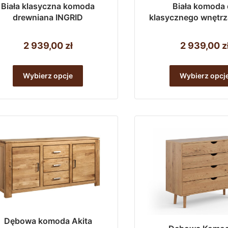
Biała klasyczna komoda
Biała komoda
drewniana INGRID
klasycznego wnętr
2 939,00
zł
2 939,00
z
Ten
produkt
Wybierz opcje
Wybierz opcj
ma
wiele
wariantów.
Opcje
można
wybrać
na
stronie
produktu
Dębowa komoda Akita