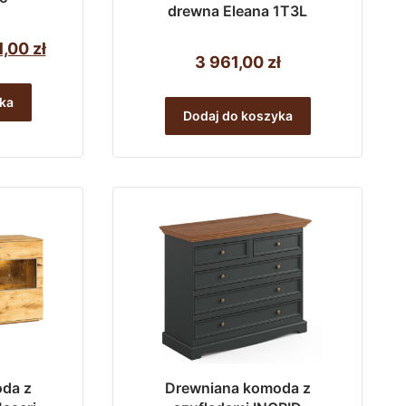
drewna Eleana 1T3L
wotna
Aktualna
1,00
zł
3 961,00
zł
cena
siła:
wynosi:
ka
Dodaj do koszyka
5
0 zł.
521,00 zł.
da z
Drewniana komoda z