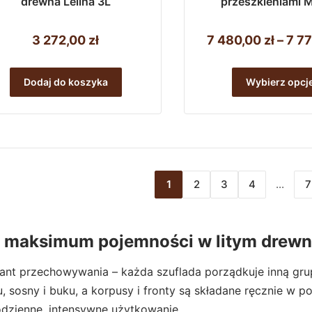
drewna Lelina 3L
przeszkleniami M
3 272,00
zł
7 480,00
zł
–
7 7
Dodaj do koszyka
Wybierz opcj
1
2
3
4
…
7
– maksimum pojemności w litym drewn
iant przechowywania – każda szuflada porządkuje inną gru
sosny i buku, a korpusy i fronty są składane ręcznie w pol
dzienne, intensywne użytkowanie.