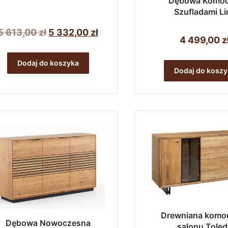
Dębowa Komod
Szufladami Li
Pierwotna
Aktualna
5 613,00
zł
5 332,00
zł
4 499,00
z
cena
cena
wynosiła:
wynosi:
Dodaj do koszyka
Dodaj do koszy
5
5
613,00 zł.
332,00 zł.
Drewniana komo
Dębowa Nowoczesna
salonu Tole