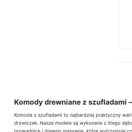
Komody drewniane z szufladami 
Komoda z szufladami to najbardziej praktyczny war
drzwiczek. Nasze modele są wykonane z litego dębu, 
prowadnice i drewno masywne, które wytrzymuje co