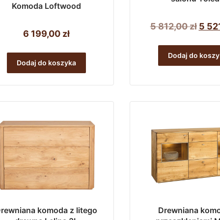
Komoda Loftwood
Pier
5 812,00
zł
5 52
6 199,00
zł
cena
wyno
Dodaj do koszy
Dodaj do koszyka
5
812,0
rewniana komoda z litego
Drewniana komo