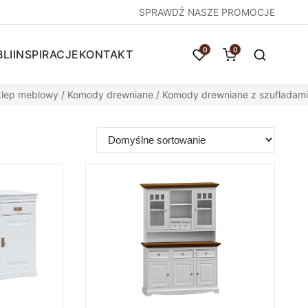
SPRAWDŹ NASZE PROMOCJE
0
0
LI
INSPIRACJE
KONTAKT
klep meblowy
/
Komody drewniane
/ Komody drewniane z szufladami