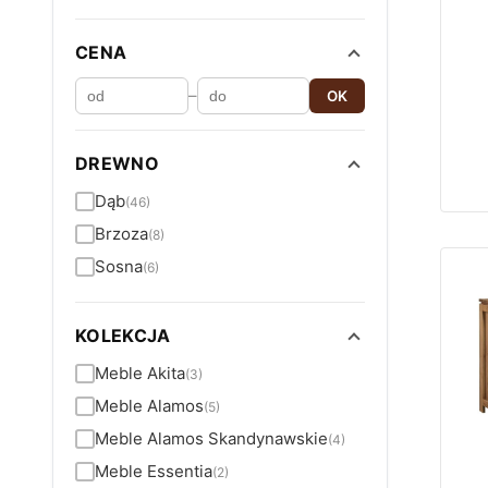
CENA
–
OK
DREWNO
Dąb
(46)
Brzoza
(8)
Sosna
(6)
KOLEKCJA
Meble Akita
(3)
Meble Alamos
(5)
Meble Alamos Skandynawskie
(4)
Meble Essentia
(2)