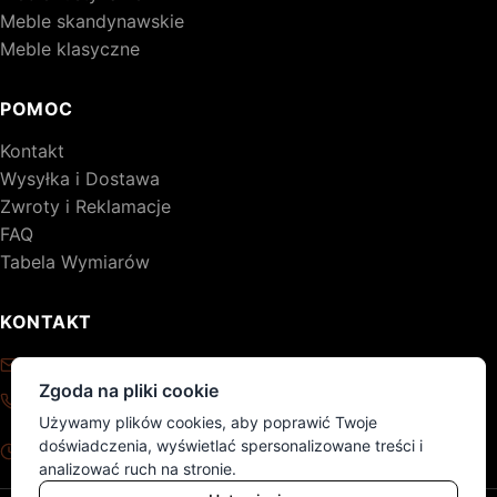
Meble skandynawskie
Meble klasyczne
POMOC
Kontakt
Wysyłka i Dostawa
Zwroty i Reklamacje
FAQ
Tabela Wymiarów
KONTAKT
kontakt@drewniane-meble.pl
Zgoda na pliki cookie
+48 795 776 620
Używamy plików cookies, aby poprawić Twoje
Pon - Pt: 8:00 - 17:00
doświadczenia, wyświetlać spersonalizowane treści i
Sob - Nd: nieczynne
analizować ruch na stronie.