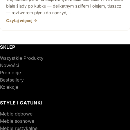
białe ślady po kubku — delikatnym szlifem i olejem, tłuszcz
— roztworem płynu do naczyń,…
Czytaj więcej →
SKLEP
Wszystkie Produkty
Nowości
Promocje
Bestsellery
Kolekcje
STYLE I GATUNKI
Meble dębowe
Meble sosnowe
Meble rustykalne