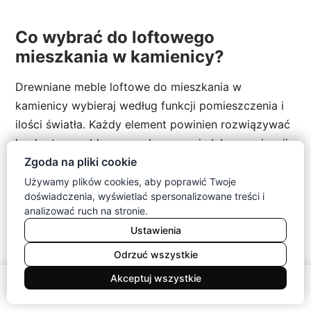
Co wybrać do loftowego
mieszkania w kamienicy?
Drewniane meble loftowe do mieszkania w
kamienicy wybieraj według funkcji pomieszczenia i
ilości światła. Każdy element powinien rozwiązywać
konkretny problem przechowywania lub organizacji.
Zgoda na pliki cookie
Loftowy salon i jadalnia w kamienicy
Używamy plików cookies, aby poprawić Twoje
doświadczenia, wyświetlać spersonalizowane treści i
Loftowy salon w kamienicy oprzyj na komodzie,
analizować ruch na stronie.
lekkiej szafce RTV i stoliku z odsłoniętą podstawą.
Ustawienia
W jadalni zastosuj stół dopasowany do liczby
Odrzuć wszystkie
domowników.
0
Akceptuj wszystkie
Meble
Koszyk
Konto
Menu
Szukaj