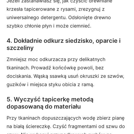
Jeżeli zastanawiasz się, jak czyścić drewniane
krzesła tapicerowane z rysami, zrezygnuj z
uniwersalnego detergentu. Odsłonięte drewno
szybko chłonie płyn i może ciemnieć.
4. Dokładnie odkurz siedzisko, oparcie i
szczeliny
Zmniejsz moc odkurzacza przy delikatnych
tkaninach. Prowadź końcówkę powoli, bez
dociskania. Wąską ssawką usuń okruszki ze szwów,
guzików i miejsca styku obicia z ramą.
5. Wyczyść tapicerkę metodą
dopasowaną do materiału
Przy tkaninach dopuszczających wodę zbierz pianę
na białą ściereczkę. Czyść fragmentami od szwu do