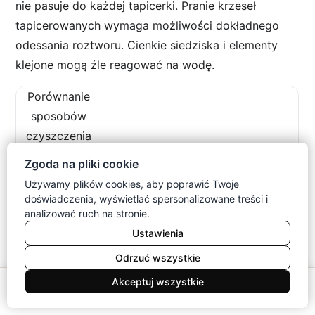
nie pasuje do każdej tapicerki. Pranie krzeseł
tapicerowanych wymaga możliwości dokładnego
odessania roztworu. Cienkie siedziska i elementy
klejone mogą źle reagować na wodę.
Porównanie
sposobów
czyszczenia
krzeseł
Zgoda na pliki cookie
tapicerowanych
Używamy plików cookies, aby poprawić Twoje
doświadczenia, wyświetlać spersonalizowane treści i
Czyszczenie ręczne
analizować ruch na stronie.
Ustawienia
Dobra przy lekkim brudzie
Odrzuć wszystkie
Niski
0
Akceptuj wszystkie
Niskie przy ostrożnej
Meble
Koszyk
Konto
Menu
Szukaj
pracy