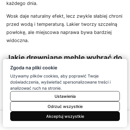
każdego dnia.
Wosk daje naturalny efekt, lecz zwykle słabiej chroni
przed wodą i temperaturą. Lakier tworzy szczelną
powłokę, ale miejscowa naprawa bywa bardziej
widoczna.
Jakie drewniane meble wybrać do
konkretnego domowego biura?
Zgoda na pliki cookie
Używamy plików cookies, aby poprawić Twoje
Jeśli zastanawiasz się, jak urządzić domowe biuro w
doświadczenia, wyświetlać spersonalizowane treści i
gotowym wnętrzu, zacznij od skali mebli. Zestaw
analizować ruch na stronie.
powinien zapewniać przechowywanie bez
Ustawienia
przytłaczania pomieszczenia.
Odrzuć wszystkie
0
Akceptuj wszystkie
Małe biuro w salonie lub sypialni
Meble
Koszyk
Konto
Menu
Szukaj
Wybierz smukłe biurko, mobilny kontenerek i półki