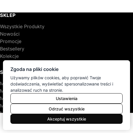
SKLEP
Wszystkie Produkty
Nowości
Promocje
Bestsellery
Kolekcje
Zgoda na pliki cookie
STYLE I GATUNKI
Używamy plików cookies, aby poprawić Twoje
Meble dębowe
doświadczenia, wyświetlać spersonalizowane treści i
analizować ruch na stronie.
Meble sosnowe
Meble rustykalne
Ustawienia
Meble skandynawskie
Odrzuć wszystkie
Meble klasyczne
0
Akceptuj wszystkie
Meble
Koszyk
Konto
Menu
Szukaj
POMOC