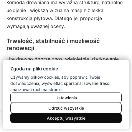
Komoda drewniana ma wyraźną strukturę, naturalne
usłojenie i większą wizualną masę niż lekka
konstrukcja płytowa. Dlatego jej proporcje
wymagają uważnej oceny.
Trwałość, stabilność i możliwość
renowacji
Lite drewno dobrze znosi wieloletnie użytkowanie.
Powierzchnię można odświeżyć, a drobne ślady
Zgoda na pliki cookie
często usuniesz przez ponowne olejowanie lub
Używamy plików cookies, aby poprawić Twoje
miejscową naprawę.
doświadczenia, wyświetlać spersonalizowane treści i
analizować ruch na stronie.
Wyższa
komoda drewniana
pozostaje stabilna przy
Ustawienia
prawidłowym montażu. Mimo znacznej masy warto
Odrzuć wszystkie
zamocować ją zgodnie z instrukcją producenta.
0
Akceptuj wszystkie
Wybierając
meble z litego drewna
, sprawdź
Meble
Koszyk
Konto
Menu
Szukaj
konstrukcję pleców, prowadnice oraz sposób