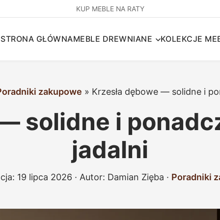
KUP MEBLE NA RATY
STRONA GŁÓWNA
MEBLE DREWNIANE
KOLEKCJE MEB
Poradniki zakupowe
»
Krzesła dębowe — solidne i p
— solidne i ponad
jadalni
acja:
19 lipca 2026
· Autor:
Damian Zięba
·
Poradniki 