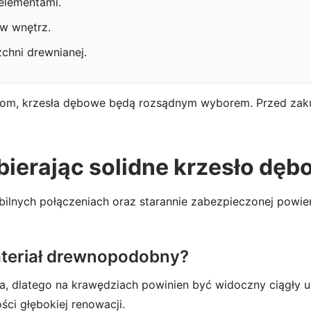
 elementami.
ów wnętrz.
chni drewnianej.
bom, krzesła dębowe będą rozsądnym wyborem. Przed zak
ierając solidne krzesło dę
bilnych połączeniach oraz starannie zabezpieczonej powi
ateriał drewnopodobny?
, dlatego na krawędziach powinien być widoczny ciągły uk
ci głębokiej renowacji.