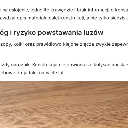
ne usłojenie, jednolite krawędzie i brak informacji o konst
dzaj opis materiału całej konstrukcji, a nie tylko siedzisk
 nóg i ryzyko powstawania luzów
 Czopy, kołki oraz prawidłowo klejone złącza zwykle zape
żdy narożnik. Konstrukcja nie powinna się kołysać ani skr
ębowe do jadalni na wiele lat.