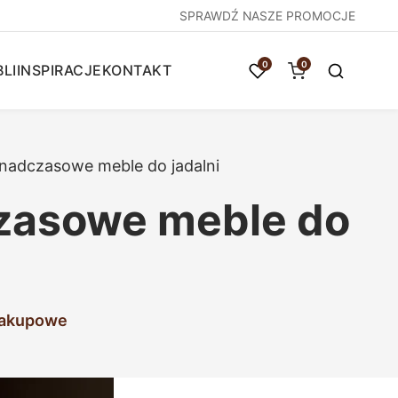
SPRAWDŹ NASZE PROMOCJE
0
0
LI
INSPIRACJE
KONTAKT
onadczasowe meble do jadalni
czasowe meble do
zakupowe