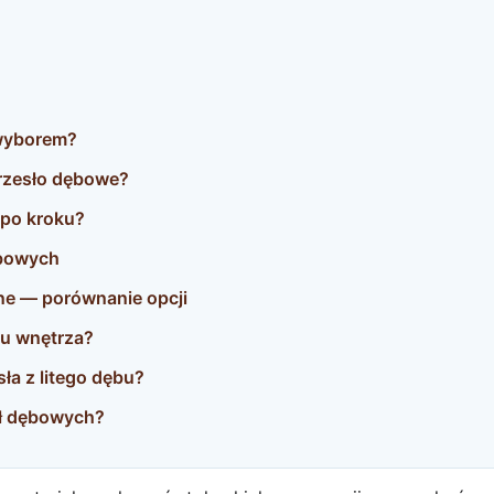
 wyborem?
krzesło dębowe?
 po kroku?
ębowych
ne — porównanie opcji
lu wnętrza?
ła z litego dębu?
eł dębowych?