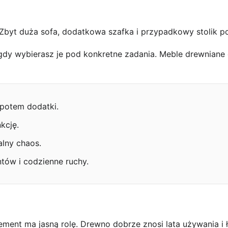
yt duża sofa, dodatkowa szafka i przypadkowy stolik potra
y wybierasz je pod konkretne zadania. Meble drewniane do
 potem dodatki.
kcję.
alny chaos.
ntów i codzienne ruchy.
ment ma jasną rolę. Drewno dobrze znosi lata używania i 