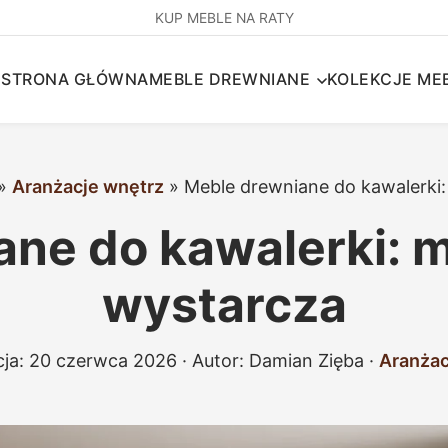
KUP MEBLE NA RATY
STRONA GŁÓWNA
MEBLE DREWNIANE
KOLEKCJE MEB
»
Aranżacje wnętrz
»
Meble drewniane do kawalerki:
ne do kawalerki: 
wystarcza
cja:
20 czerwca 2026
· Autor:
Damian Zięba
·
Aranżac