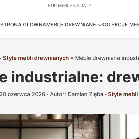
KUP MEBLE NA RATY
STRONA GŁÓWNA
MEBLE DREWNIANE
KOLEKCJE MEB
»
Style mebli drewnianych
»
Meble drewniane industr
 industrialne: dre
20 czerwca 2026
· Autor:
Damian Zięba
·
Style mebl