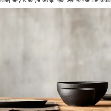
bilnej ramy. W małym pokoju lepiej wybierać smukłe profile 