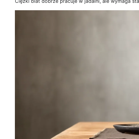
Ciężki blat dobrze pracuje w jadalni, ale wymaga sta