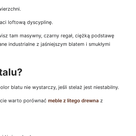
ierzchni.
ci loftową dyscyplinę.
wisz tam masywny, czarny regał, ciężką podstawę
e industrialne z jaśniejszym blatem i smukłymi
talu?
 blatu nie wystarczy, jeśli stelaż jest niestabilny.
żecie warto porównać
meble z litego drewna
z