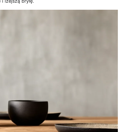
i lżejszą bryłę.