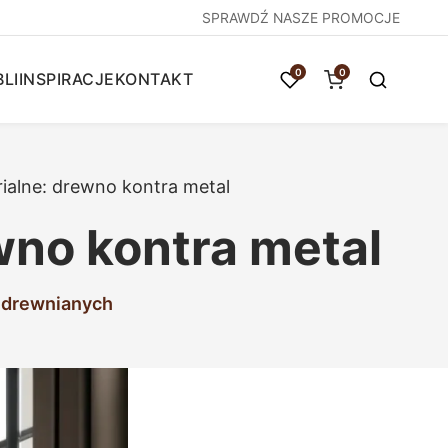
SPRAWDŹ NASZE PROMOCJE
0
0
LI
INSPIRACJE
KONTAKT
ialne: drewno kontra metal
wno kontra metal
i drewnianych