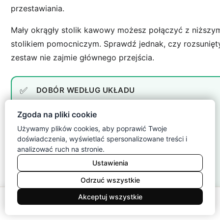
przestawiania.
Mały okrągły stolik kawowy możesz połączyć z niższy
stolikiem pomocniczym. Sprawdź jednak, czy rozsunięt
zestaw nie zajmie głównego przejścia.
DOBÓR WEDŁUG UKŁADU
Wąski salon z sofą: średnica 50–60 cm i
Zgoda na pliki cookie
smukłe nogi.
Używamy plików cookies, aby poprawić Twoje
doświadczenia, wyświetlać spersonalizowane treści i
Narożnik: model 60 cm albo dwa stoliki
analizować ruch na stronie.
wsuwane jeden pod drugi.
Ustawienia
Salon z aneksem: stabilna centralna
Odrzuć wszystkie
podstawa bez wystających ramion.
0
Akceptuj wszystkie
Rozkładana sofa: konstrukcja, którą jedna
Meble
Koszyk
Konto
Menu
Szukaj
osoba łatwo przesunie.