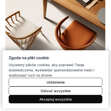
Zgoda na pliki cookie
Używamy plików cookies, aby poprawić Twoje
doświadczenia, wyświetlać spersonalizowane treści i
analizować ruch na stronie.
Dla rodziny z dziećmi lub zwierzętami
Ustawienia
Szukaj stabilnej konstrukcji, zaokrąglonych krawędzi
Odrzuć wszystkie
oraz powierzchni możliwej do miejscowej naprawy.
Tapicerka powinna mieć zdejmowany pokrowiec
0
Akceptuj wszystkie
albo wysoką odporność na plamy.
Meble
Koszyk
Konto
Menu
Szukaj