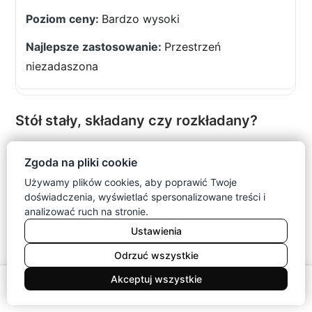
Bardzo wysoki
Przestrzeń
niezadaszona
Stół stały, składany czy rozkładany?
Model stały zapewnia prostą konstrukcję i wysoką
Zgoda na pliki cookie
stabilność. Sprawdzi się tam, gdzie strefa jadalniana
Używamy plików cookies, aby poprawić Twoje
ma niezmienny układ przez cały sezon. Taki stół
doświadczenia, wyświetlać spersonalizowane treści i
ogrodowy drewniany będzie dobrym wyborem,
analizować ruch na stronie.
jeżeli nie musisz regularnie zwalniać przestrzeni.
Ustawienia
Stół składany łatwo przechowasz, dlatego pasuje do
Odrzuć wszystkie
niewielkiego balkonu lub tarasu. Sprawdź blokady
0
Akceptuj wszystkie
nóg, zawiasy i stabilność po pełnym rozłożeniu.
Meble
Koszyk
Konto
Menu
Szukaj