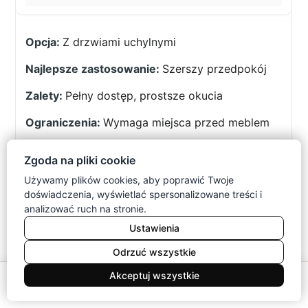
Z drzwiami uchylnymi
Szerszy przedpokój
Pełny dostęp, prostsze okucia
Wymaga miejsca przed meblem
Korpus i promień
Zgoda na pliki cookie
otwarcia
Używamy plików cookies, aby poprawić Twoje
Użytkownicy ceniący łatwy dostęp
doświadczenia, wyświetlać spersonalizowane treści i
analizować ruch na stronie.
Ustawienia
Odrzuć wszystkie
Jeżeli przedpokój pełni kilka funkcji,
0
Akceptuj wszystkie
rozważ moduł z siedziskiem. Ułatwi
Meble
Koszyk
Konto
Menu
Szukaj
zmianę obuwia, lecz zmniejszy przestrzeń