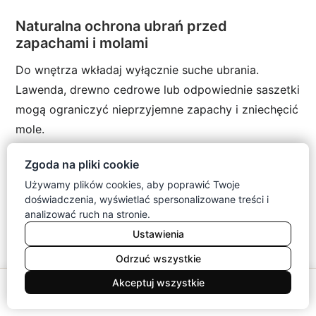
Naturalna ochrona ubrań przed
zapachami i molami
Do wnętrza wkładaj wyłącznie suche ubrania.
Lawenda, drewno cedrowe lub odpowiednie saszetki
mogą ograniczyć nieprzyjemne zapachy i zniechęcić
mole.
Naturalne środki nie zastępują regularnego
Zgoda na pliki cookie
przeglądu. Kontroluj wełniane tkaniny, odkurzaj
Używamy plików cookies, aby poprawić Twoje
narożniki i reaguj natychmiast po zauważeniu
doświadczenia, wyświetlać spersonalizowane treści i
analizować ruch na stronie.
śladów obecności szkodników.
Ustawienia
Odrzuć wszystkie
WAŻNY FAKT
0
Akceptuj wszystkie
Wilgoć najczęściej gromadzi się tam, gdzie
Meble
Koszyk
Konto
Menu
Szukaj
powietrze nie przepływa swobodnie. Nie