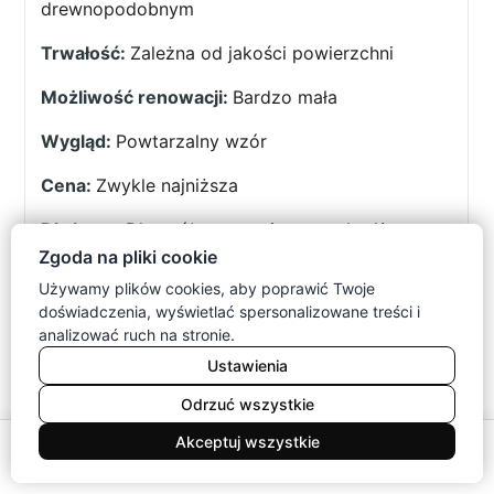
drewnopodobnym
Zależna od jakości powierzchni
Bardzo mała
Powtarzalny wzór
Zwykle najniższa
Dla osób z ograniczonym budżetem
Zgoda na pliki cookie
Używamy plików cookies, aby poprawić Twoje
doświadczenia, wyświetlać spersonalizowane treści i
Jaką witrynę dębową wybrać do
analizować ruch na stronie.
swojego wnętrza?
Ustawienia
Witryna dębowa powinna odpowiadać metrażowi,
Odrzuć wszystkie
stylowi oraz rodzajowi przechowywanych
0
Akceptuj wszystkie
przedmiotów. Przed wyborem określ, czy
Meble
Koszyk
Konto
Menu
Szukaj