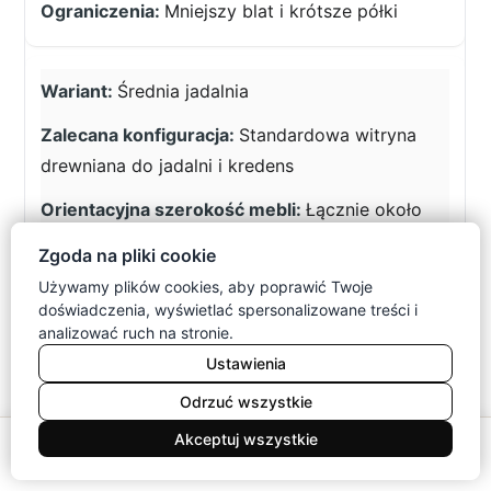
Mniejszy blat i krótsze półki
Średnia jadalnia
Standardowa witryna
drewniana do jadalni i kredens
Łącznie około
200–280 cm
Zgoda na pliki cookie
Równowaga ekspozycji i
Używamy plików cookies, aby poprawić Twoje
doświadczenia, wyświetlać spersonalizowane treści i
pojemności
analizować ruch na stronie.
Wymaga pełnej ściany lub dwóch
Ustawienia
stref
Odrzuć wszystkie
0
Akceptuj wszystkie
Meble
Koszyk
Konto
Duża strefa dzienna
Menu
Szukaj