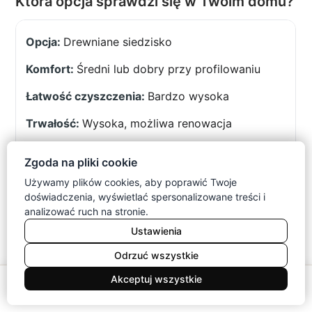
Która opcja sprawdzi się w Twoim domu?
Drewniane siedzisko
Średni lub dobry przy profilowaniu
Bardzo wysoka
Wysoka, możliwa renowacja
Rodziny z dziećmi i krótsze posiłki
Zgoda na pliki cookie
Używamy plików cookies, aby poprawić Twoje
doświadczenia, wyświetlać spersonalizowane treści i
Siedzisko tapicerowane
analizować ruch na stronie.
Wysoki
Ustawienia
Zależna od tkaniny
Odrzuć wszystkie
0
Akceptuj wszystkie
Wysoka przy wymiennym obiciu
Meble
Koszyk
Konto
Menu
Szukaj
Długie spotkania i codzienna praca