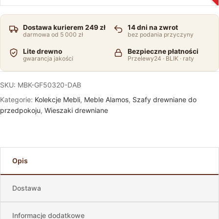
Dostawa kurierem 249 zł
14 dni na zwrot
darmowa od 5 000 zł
bez podania przyczyny
Lite drewno
Bezpieczne płatności
gwarancja jakości
Przelewy24 · BLIK · raty
SKU:
MBK-GF50320-DAB
Kategorie:
Kolekcje Mebli
,
Meble Alamos
,
Szafy drewniane do
przedpokoju
,
Wieszaki drewniane
Opis
Dostawa
Informacje dodatkowe