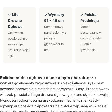
✓ Lite
✓ Wymiary
✓ Polska
Drewno
91 × 46 cm
Produkcja
Dębowe
Kompaktowy
Mebel
panel ścienny z
dostarczany w
Olejowana
półką o
całości, objęty
powierzchnia
głębokości 15
2-letnią
eksponuje
cm.
gwarancją.
naturalne słoje i
sęki.
Solidne meble dębowe o unikalnym charakterze
Wybierając elementy wyposażenia z kolekcji Alamos, zyskujesz
pewność obcowania z materiałem najwyższej klasy. Prezentowany
wieszak powstał z litego drewna dębowego, które słynie ze swojej
twardości i odporności na uszkodzenia mechaniczne. Każdy
egzemplarz posiada niepowtarzalną historię zapisaną w układzie
sęków i linii słojów, co sprawia, że w naturze nie ma dwóch