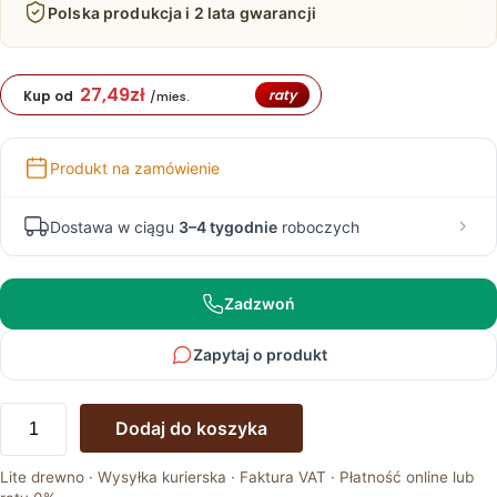
Polska produkcja i 2 lata gwarancji
27,49
zł
raty
Kup od
/mies.
Produkt na zamówienie
Dostawa w ciągu
3–4 tygodnie
roboczych
Zadzwoń
Zapytaj o produkt
ilość
Dodaj do koszyka
Dębowy
Wieszak
Lite drewno · Wysyłka kurierska · Faktura VAT · Płatność online lub
do