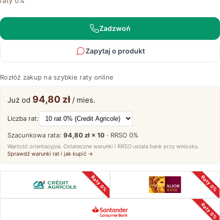
raty 0%
Przedpokoju
ALAMOS
Zadzwoń
Zapytaj o produkt
Rozłóż zakup na szybkie raty online
94,80 zł
Już od
/ mies.
Liczba rat:
Szacunkowa rata:
94,80 zł × 10
· RRSO
0%
Wartość orientacyjna. Ostateczne warunki i RRSO ustala bank przy wniosku.
Sprawdź warunki rat i jak kupić →
Raty 0%
Raty 0%
Raty 0%