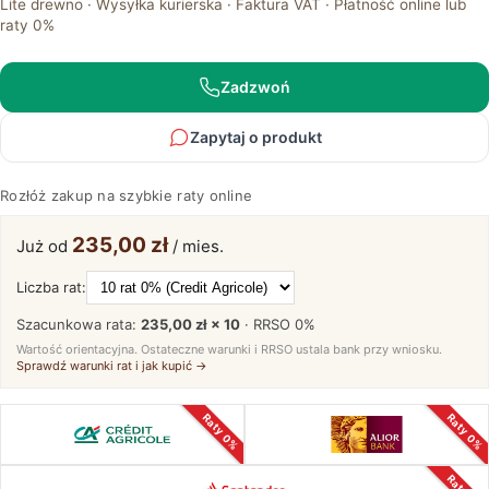
Lite drewno · Wysyłka kurierska · Faktura VAT · Płatność online lub
z
raty 0%
Dębowego
Drewna
Gracia
Zadzwoń
Typ
40
Zapytaj o produkt
(N)
Rozłóż zakup na szybkie raty online
235,00 zł
Już od
/ mies.
Liczba rat:
Szacunkowa rata:
235,00 zł × 10
· RRSO
0%
Wartość orientacyjna. Ostateczne warunki i RRSO ustala bank przy wniosku.
Sprawdź warunki rat i jak kupić →
Raty 0%
Raty 0%