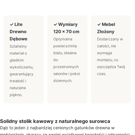
✓ Lite
✓ Wymiary
✓ Mebel
Drewno
120 × 70 cm
Złożony
Dębowe
Optymalna
Dostarczany w
powierzchnia
całości, nie
Szlahetny
blatu, idealna
wymaga
materiał o
do
montażu, co
gładkim
przestronnych
oszczędza Twój
wykończeniu,
salonów i pokoi
czas.
gwarantujący
dziennych.
trwałość i
naturalne
piękno.
Solidny stolik kawowy z naturalnego surowca
Dąb to jeden z najbardziej cenionych gatunków drewna w
meblarstwie, słynący ze swojej wyjątkowej twardości i odporności