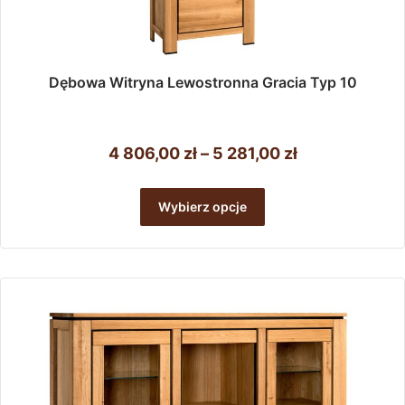
Dębowa Witryna Lewostronna Gracia Typ 10
Zakres
4 806,00
zł
–
5 281,00
zł
cen:
Ten
od
produkt
Wybierz opcje
ma
4
wiele
806,00 zł
wariantów.
do
Opcje
można
5
wybrać
281,00 zł
na
stronie
produktu