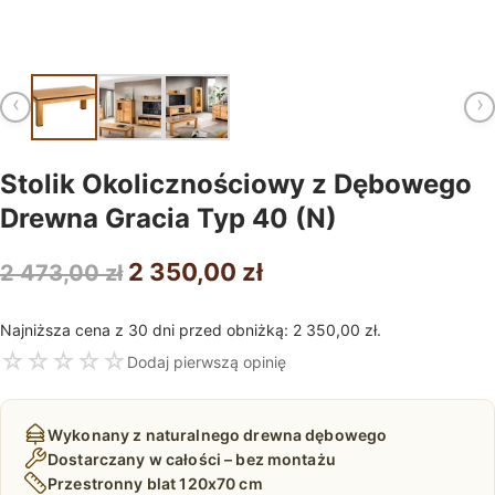
‹
›
Stolik Okolicznościowy z Dębowego
Drewna Gracia Typ 40 (N)
Pierwotna
Aktualna
2 350,00
zł
2 473,00
zł
cena
cena
Najniższa cena z 30 dni przed obniżką:
2 350,00
zł
.
wynosiła:
wynosi:
☆
☆
☆
☆
☆
Dodaj pierwszą opinię
2
2
473,00 zł.
350,00 zł.
Wykonany z naturalnego drewna dębowego
Dostarczany w całości – bez montażu
Przestronny blat 120x70 cm