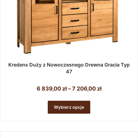
Kredens Duży z Nowoczesnego Drewna Gracia Typ
47
Zakres
6 839,00
zł
–
7 206,00
zł
cen:
Ten
od
produkt
Wybierz opcje
ma
6
wiele
839,00 zł
wariantów.
do
Opcje