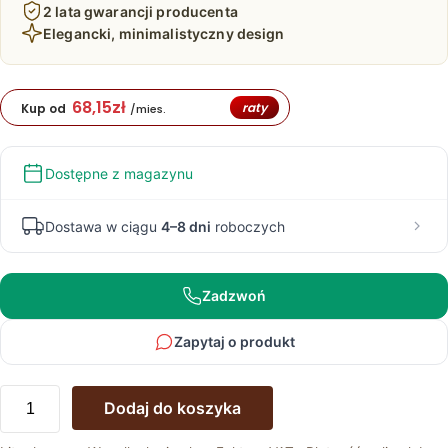
2 lata gwarancji producenta
Elegancki, minimalistyczny design
68,15
zł
raty
Kup od
/mies.
Dostępne z magazynu
Dostawa w ciągu
4–8 dni
roboczych
Zadzwoń
Zapytaj o produkt
ilość
Dodaj do koszyka
Stolik
Okolicznościowy