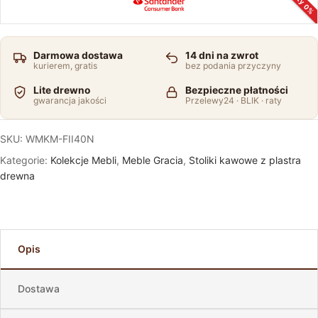
Raty 0%
Darmowa dostawa
14 dni na zwrot
kurierem, gratis
bez podania przyczyny
Lite drewno
Bezpieczne płatności
gwarancja jakości
Przelewy24 · BLIK · raty
SKU:
WMKM-FII40N
Kategorie:
Kolekcje Mebli
,
Meble Gracia
,
Stoliki kawowe z plastra
drewna
Opis
Dostawa