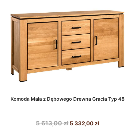
można
7
wybrać
206,00 zł
na
stronie
produktu
Komoda Mała z Dębowego Drewna Gracia Typ 48
Pierwotna
Aktualna
5 613,00
zł
5 332,00
zł
cena
cena