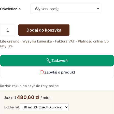
Oświetlenie
ilość
Dodaj do koszyka
Witryna
Prawostronna
Lite drewno · Wysyłka kurierska · Faktura VAT · Płatność online lub
z
raty 0%
Naturalnego
Drewna
Gracia
Zadzwoń
Typ
11
Zapytaj o produkt
Rozłóż zakup na szybkie raty online
480,60 zł
Już od
/ mies.
Liczba rat: