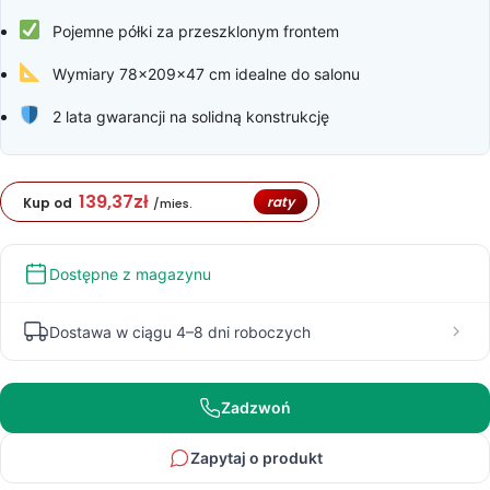
5
Pojemne półki za przeszklonym frontem
281,00 zł
Wymiary 78x209x47 cm idealne do salonu
2 lata gwarancji na solidną konstrukcję
139,37
zł
raty
Kup od
/mies.
Dostępne z magazynu
Dostawa w ciągu 4–8 dni roboczych
Zadzwoń
Zapytaj o produkt