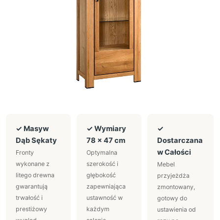
✓ Masyw
✓ Wymiary
✓
Dąb Sękaty
78 × 47 cm
Dostarczana
w Całości
Fronty
Optymalna
wykonane z
szerokość i
Mebel
litego drewna
głębokość
przyjeżdża
gwarantują
zapewniająca
zmontowany,
trwałość i
ustawność w
gotowy do
prestiżowy
każdym
ustawienia od