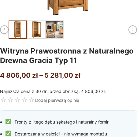
‹
›
Witryna Prawostronna z Naturalnego
Drewna Gracia Typ 11
Zakres
4 806,00
zł
–
5 281,00
zł
cen:
Najniższa cena z 30 dni przed obniżką:
4 806,00
zł
.
od
☆
☆
☆
☆
☆
Dodaj pierwszą opinię
4
806,00 zł
Fronty z litego dębu sękatego i naturalny fornir
do
Dostarczana w całości – nie wymaga montażu