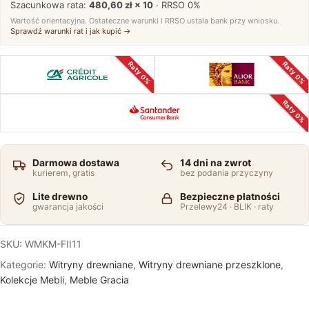
Szacunkowa rata:
480,60 zł × 10
· RRSO
0%
Wartość orientacyjna. Ostateczne warunki i RRSO ustala bank przy wniosku.
Sprawdź warunki rat i jak kupić →
Raty 0%
Raty 0%
Raty 0%
Darmowa dostawa
14 dni na zwrot
kurierem, gratis
bez podania przyczyny
Lite drewno
Bezpieczne płatności
gwarancja jakości
Przelewy24 · BLIK · raty
SKU:
WMKM-FII11
Kategorie:
Witryny drewniane
,
Witryny drewniane przeszklone
,
Kolekcje Mebli
,
Meble Gracia