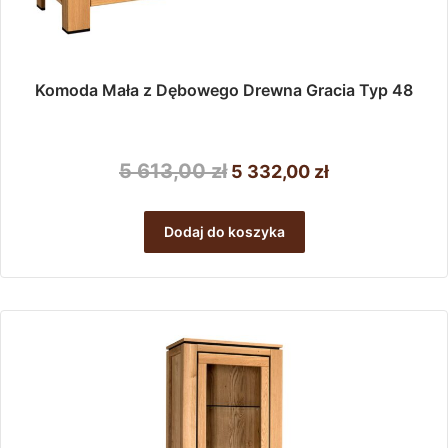
Komoda Mała z Dębowego Drewna Gracia Typ 48
Pierwotna
Aktualna
5 613,00
zł
5 332,00
zł
cena
cena
wynosiła:
wynosi:
Dodaj do koszyka
5
5
613,00 zł.
332,00 zł.