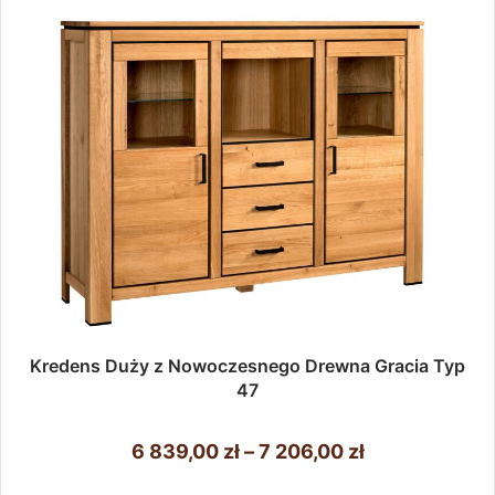
można
5
wybrać
281,00 zł
na
stronie
produktu
Kredens Duży z Nowoczesnego Drewna Gracia Typ
47
Zakres
6 839,00
zł
–
7 206,00
zł
cen:
Ten