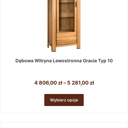
Dębowa Witryna Lewostronna Gracia Typ 10
Zakres
4 806,00
zł
–
5 281,00
zł
cen:
Ten
od
produkt
Wybierz opcje
ma
4
wiele
806,00 zł
wariantów.
do
Opcje