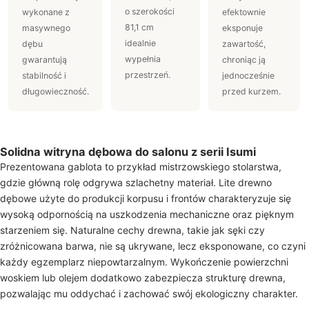
o szerokości
wykonane z
efektownie
81,1 cm
masywnego
eksponuje
idealnie
dębu
zawartość,
wypełnia
gwarantują
chroniąc ją
przestrzeń.
stabilność i
jednocześnie
długowieczność.
przed kurzem.
Solidna witryna dębowa do salonu z serii Isumi
Prezentowana gablota to przykład mistrzowskiego stolarstwa,
gdzie główną rolę odgrywa szlachetny materiał. Lite drewno
dębowe użyte do produkcji korpusu i frontów charakteryzuje się
wysoką odpornością na uszkodzenia mechaniczne oraz pięknym
starzeniem się. Naturalne cechy drewna, takie jak sęki czy
zróżnicowana barwa, nie są ukrywane, lecz eksponowane, co czyni
każdy egzemplarz niepowtarzalnym. Wykończenie powierzchni
woskiem lub olejem dodatkowo zabezpiecza strukturę drewna,
pozwalając mu oddychać i zachować swój ekologiczny charakter.