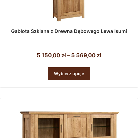
Gablota Szklana z Drewna Dębowego Lewa Isumi
Zakres
5 150,00
zł
–
5 569,00
zł
cen:
Ten
od
produkt
Wybierz opcje
ma
5
wiele
150,00 zł
wariantów.
do
Opcje
można
5
wybrać
569,00 zł
na
stronie
produktu