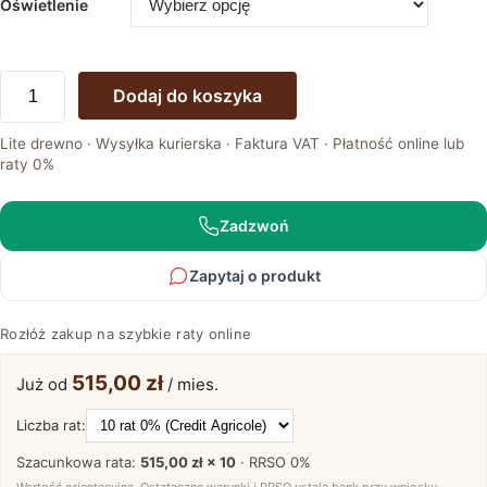
Oświetlenie
ilość
Dodaj do koszyka
Gablota
Szklana
Lite drewno · Wysyłka kurierska · Faktura VAT · Płatność online lub
z
raty 0%
Drewna
Dębowego
Prawa
Zadzwoń
Isumi
Zapytaj o produkt
Rozłóż zakup na szybkie raty online
515,00 zł
Już od
/ mies.
Liczba rat:
Szacunkowa rata:
515,00 zł × 10
· RRSO
0%
Wartość orientacyjna. Ostateczne warunki i RRSO ustala bank przy wniosku.