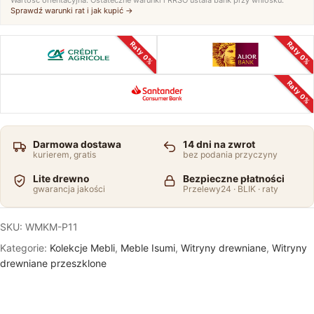
Sprawdź warunki rat i jak kupić →
Raty 0%
Raty 0%
Raty 0%
Darmowa dostawa
14 dni na zwrot
kurierem, gratis
bez podania przyczyny
Lite drewno
Bezpieczne płatności
gwarancja jakości
Przelewy24 · BLIK · raty
SKU:
WMKM-P11
Kategorie:
Kolekcje Mebli
,
Meble Isumi
,
Witryny drewniane
,
Witryny
drewniane przeszklone