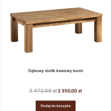
wybrać
115,00 zł
na
stronie
produktu
Dębowy stolik kawowy Isumi
Pierwotna
Aktualna
2 473,00
zł
2 350,00
zł
cena
cena
wynosiła:
wynosi:
Dodaj do koszyka
2
2