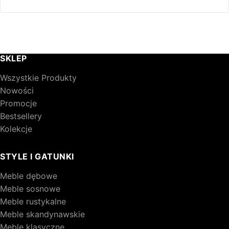
473,00 zł.
350,00 zł.
SKLEP
Wszystkie Produkty
Nowości
Promocje
Bestsellery
Kolekcje
STYLE I GATUNKI
Meble dębowe
Meble sosnowe
Meble rustykalne
Meble skandynawskie
Meble klasyczne