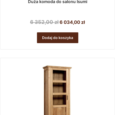
Duża komoda do salonu Isumi
Pierwotna
Aktualna
6 352,00
zł
6 034,00
zł
cena
cena
wynosiła:
wynosi:
Dodaj do koszyka
6
6
352,00 zł.
034,00 zł.