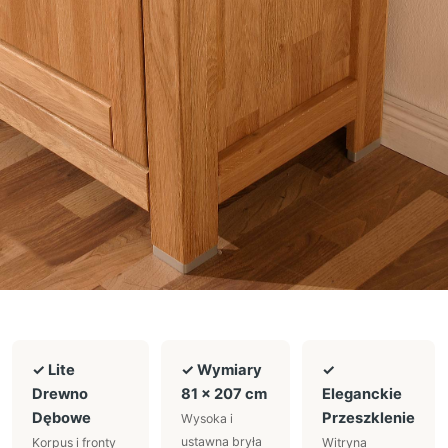
✓ Lite
✓ Wymiary
✓
Drewno
81 × 207 cm
Eleganckie
Dębowe
Przeszklenie
Wysoka i
ustawna bryła
Korpus i fronty
Witryna