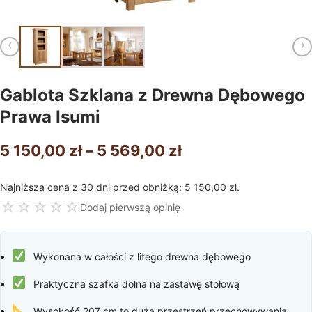
‹
›
Gablota Szklana z Drewna Dębowego
Prawa Isumi
Zakres
5 150,00
zł
–
5 569,00
zł
cen:
Najniższa cena z 30 dni przed obniżką:
5 150,00
zł
.
od
☆
☆
☆
☆
☆
Dodaj pierwszą opinię
5
150,00 zł
Wykonana w całości z litego drewna dębowego
do
Praktyczna szafka dolna na zastawę stołową
5
Wysokość 207 cm to duża przestrzeń przechowywania