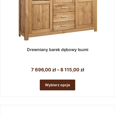
Drewniany barek dębowy Isumi
Zakres
7 696,00
zł
–
8 115,00
zł
cen:
Ten
od
produkt
Wybierz opcje
ma
7
wiele
696,00 zł
wariantów.
do
Opcje
można
8