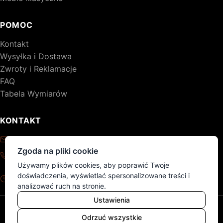
POMOC
Kontakt
Wysyłka i Dostawa
Zwroty i Reklamacje
FAQ
Tabela Wymiarów
KONTAKT
kontakt@drewniane-meble.pl
Zgoda na pliki cookie
+48 795 776 620
Używamy plików cookies, aby poprawić Twoje
Pon - Pt: 8:00 - 17:00
doświadczenia, wyświetlać spersonalizowane treści i
Sob - Nd: nieczynne
analizować ruch na stronie.
Ustawienia
© 2026 DM. Wszelkie prawa zastrzeżone.
Polityka Prywatności
Regulamin
Mapa produktów
Odrzuć wszystkie