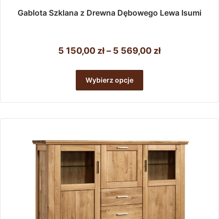
Gablota Szklana z Drewna Dębowego Lewa Isumi
Zakres
5 150,00
zł
–
5 569,00
zł
cen:
Ten
od
produkt
Wybierz opcje
ma
5
wiele
150,00 zł
wariantów.
do
Opcje
można
5
wybrać
569,00 zł
na
stronie
produktu