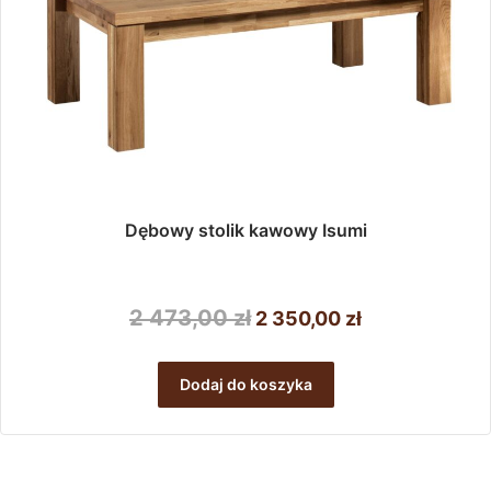
produktu
Dębowy stolik kawowy Isumi
Pierwotna
Aktualna
2 473,00
zł
2 350,00
zł
cena
cena
wynosiła:
wynosi:
Dodaj do koszyka
2
2
473,00 zł.
350,00 zł.