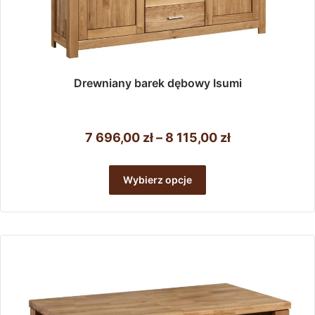
Drewniany barek dębowy Isumi
Zakres
7 696,00
zł
–
8 115,00
zł
cen:
Ten
od
produkt
Wybierz opcje
ma
7
wiele
696,00 zł
wariantów.
do
Opcje
można
8
wybrać
115,00 zł
na
stronie