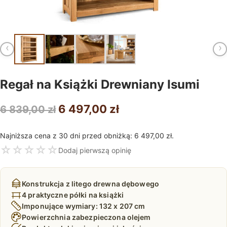
‹
›
Regał na Książki Drewniany Isumi
Pierwotna
Aktualna
6 497,00
zł
6 839,00
zł
cena
cena
Najniższa cena z 30 dni przed obniżką:
6 497,00
zł
.
wynosiła:
wynosi:
☆
☆
☆
☆
☆
Dodaj pierwszą opinię
6
6
839,00 zł.
497,00 zł.
Konstrukcja z litego drewna dębowego
4 praktyczne półki na książki
Imponujące wymiary: 132 x 207 cm
Powierzchnia zabezpieczona olejem