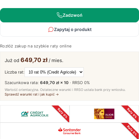
Drewniany
Isumi
Zadzwoń
Zapytaj o produkt
Rozłóż zakup na szybkie raty online
649,70 zł
Już od
/ mies.
Liczba rat:
Szacunkowa rata:
649,70 zł × 10
· RRSO
0%
Wartość orientacyjna. Ostateczne warunki i RRSO ustala bank przy wniosku.
Sprawdź warunki rat i jak kupić →
Raty 0%
Raty 0%
Raty 0%