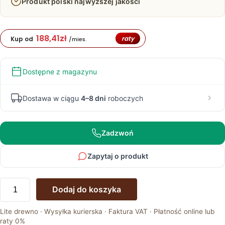
Produkt polski najwyższej jakości
188,41
zł
raty
Kup od
/mies.
Dostępne z magazynu
Dostawa w ciągu
4–8 dni
roboczych
Zadzwoń
Zapytaj o produkt
ilość
Dodaj do koszyka
Regał
na
Lite drewno · Wysyłka kurierska · Faktura VAT · Płatność online lub
Książki
raty 0%