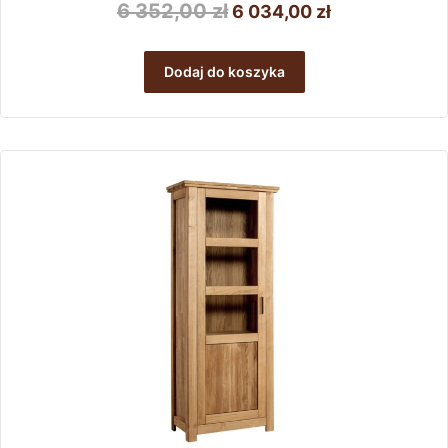
Pierwotna
Aktualna
6 352,00
zł
6 034,00
zł
cena
cena
wynosiła:
wynosi:
Dodaj do koszyka
6
6
352,00 zł.
034,00 zł.