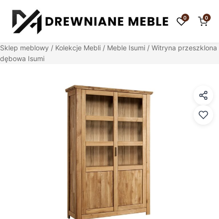
0
0
Sklep meblowy
/
Kolekcje Mebli
/
Meble Isumi
/ Witryna przeszklona
dębowa Isumi