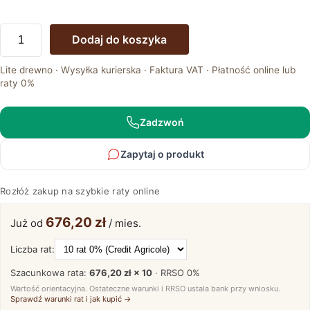
ilość
Dodaj do koszyka
Witryna
przeszklona
Lite drewno · Wysyłka kurierska · Faktura VAT · Płatność online lub
dębowa
raty 0%
Isumi
Zadzwoń
Zapytaj o produkt
Rozłóż zakup na szybkie raty online
676,20 zł
Już od
/ mies.
Liczba rat:
Szacunkowa rata:
676,20 zł × 10
· RRSO
0%
Wartość orientacyjna. Ostateczne warunki i RRSO ustala bank przy wniosku.
Sprawdź warunki rat i jak kupić →