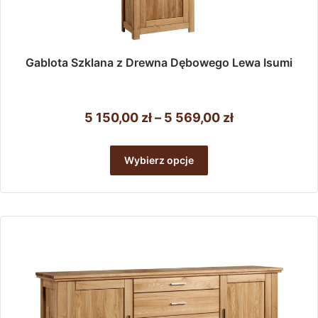
Gablota Szklana z Drewna Dębowego Lewa Isumi
Zakres
5 150,00
zł
–
5 569,00
zł
cen:
Ten
od
produkt
Wybierz opcje
ma
5
wiele
150,00 zł
wariantów.
do
Opcje
można
5
wybrać
569,00 zł
na
stronie
produktu