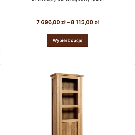
Zakres
7 696,00
zł
–
8 115,00
zł
cen:
Ten
od
produkt
Wybierz opcje
ma
7
wiele
696,00 zł
wariantów.
do
Opcje
można
8
wybrać
115,00 zł
na
stronie
produktu