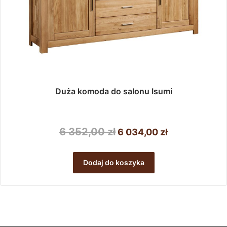
Duża komoda do salonu Isumi
Pierwotna
Aktualna
6 352,00
zł
6 034,00
zł
cena
cena
wynosiła:
wynosi:
Dodaj do koszyka
6
6
352,00 zł.
034,00 zł.