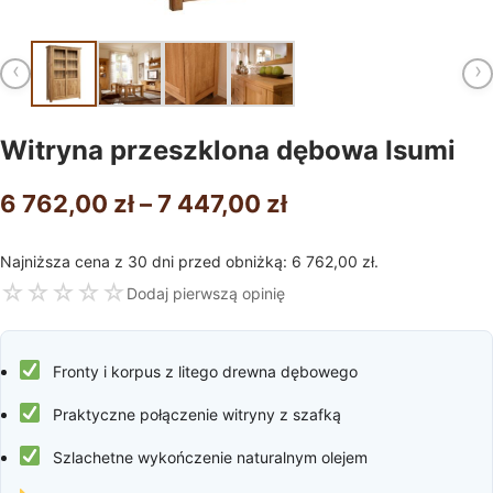
‹
›
Witryna przeszklona dębowa Isumi
Zakres
6 762,00
zł
–
7 447,00
zł
cen:
Najniższa cena z 30 dni przed obniżką:
6 762,00
zł
.
od
☆
☆
☆
☆
☆
Dodaj pierwszą opinię
6
762,00 zł
Fronty i korpus z litego drewna dębowego
do
Praktyczne połączenie witryny z szafką
7
Szlachetne wykończenie naturalnym olejem
447,00 zł