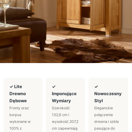
✓ Lite
✓
✓
Drewno
Imponujące
Nowoczesny
Dębowe
Wymiary
Styl
Fronty oraz
Szerokość
Eleganckie
korpus
132,6 cm i
połączenie
wykonane w
wysokość 207,2
drewna i szkła
100% z
cm zapewniają
pasujące do