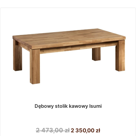
Dębowy stolik kawowy Isumi
Pierwotna
Aktualna
2 473,00
zł
2 350,00
zł