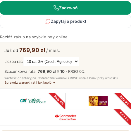
Zadzwoń
Zapytaj o produkt
Rozłóż zakup na szybkie raty online
769,90 zł
Już od
/ mies.
Liczba rat:
Szacunkowa rata:
769,90 zł × 10
· RRSO
0%
Wartość orientacyjna. Ostateczne warunki i RRSO ustala bank przy wniosku.
Sprawdź warunki rat i jak kupić →
Raty 0%
Raty 0%
Raty 0%