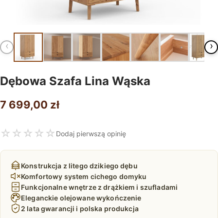
‹
›
Dębowa Szafa Lina Wąska
7 699,00
zł
☆
☆
☆
☆
☆
Dodaj pierwszą opinię
Konstrukcja z litego dzikiego dębu
Komfortowy system cichego domyku
Funkcjonalne wnętrze z drążkiem i szufladami
Eleganckie olejowane wykończenie
2 lata gwarancji i polska produkcja