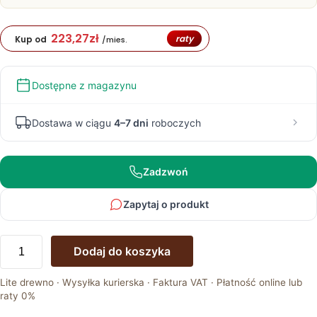
223,27
zł
raty
Kup od
/mies.
Dostępne z magazynu
Dostawa w ciągu
4–7 dni
roboczych
Zadzwoń
Zapytaj o produkt
ilość
Dodaj do koszyka
Dębowa
Szafa
Lite drewno · Wysyłka kurierska · Faktura VAT · Płatność online lub
Lina
raty 0%
Wąska