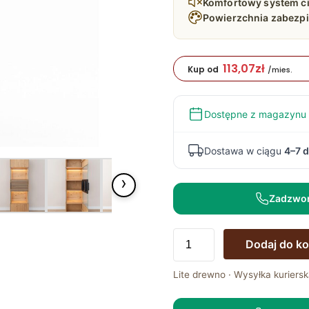
Komfortowy system c
Powierzchnia zabezpi
113,07
zł
Kup od
/mies.
Dostępne z magazynu
Dostawa w ciągu
4–7 d
›
Zadzwo
ilość
Dodaj do k
Dębowa
Witryna
Lite drewno · Wysyłka kuriersk
z
Lamelami