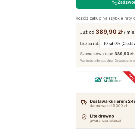
Zadzwo
Loftwood
Rozłóż zakup na szybkie raty 
389,90 zł
Już od
/ mie
Liczba rat:
Szacunkowa rata:
389,90 zł 
Wartość orientacyjna. Ostateczne 
Raty
Dostawa kurierem 249
darmowa od 5 000 zł
Lite drewno
gwarancja jakości