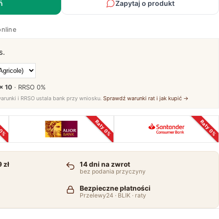
ń
Zapytaj o produkt
online
s.
× 10
· RRSO
0%
warunki i RRSO ustala bank przy wniosku.
Sprawdź warunki rat i jak kupić →
 0%
Raty 0%
Raty 0%
 zł
14 dni na zwrot
bez podania przyczyny
Bezpieczne płatności
Przelewy24 · BLIK · raty