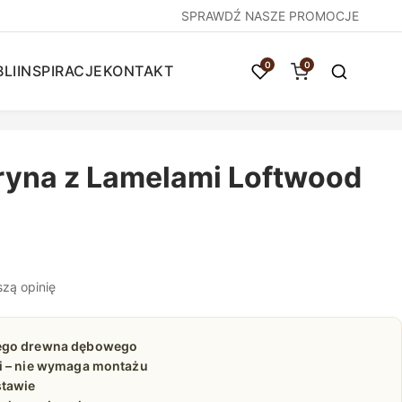
SPRAWDŹ NASZE PROMOCJE
0
0
LI
INSPIRACJE
KONTAKT
yna z Lamelami Loftwood
szą opinię
ego drewna dębowego
i – nie wymaga montażu
stawie