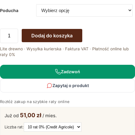
Poducha
ilość
Dodaj do koszyka
Eleganckie
Poduszki
Lite drewno · Wysyłka kurierska · Faktura VAT · Płatność online lub
Maseri
raty 0%
180x200
–
Idealne
Zadzwoń
do
Twojej
Zapytaj o produkt
Sypialni
Rozłóż zakup na szybkie raty online
51,00 zł
Już od
/ mies.
Liczba rat: