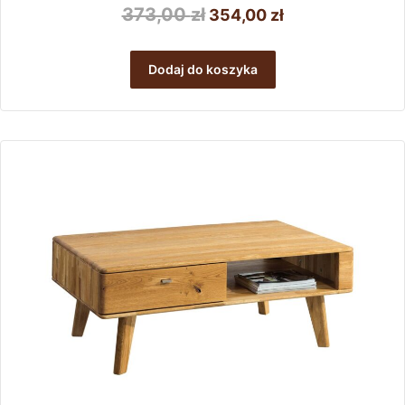
Pierwotna
Aktualna
373,00
zł
354,00
zł
cena
cena
wynosiła:
wynosi:
Dodaj do koszyka
373,00 zł.
354,00 zł.