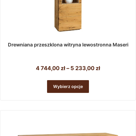
Drewniana przeszklona witryna lewostronna Maseri
Zakres
4 744,00
zł
–
5 233,00
zł
cen:
Ten
od
produkt
Wybierz opcje
ma
4
wiele
744,00 zł
wariantów.
do
Opcje
można
5
wybrać
233,00 zł
na