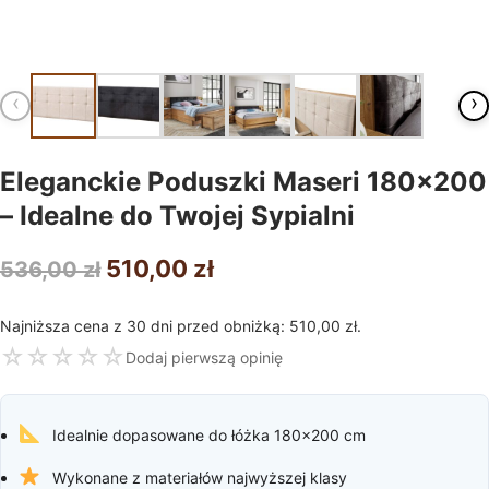
‹
›
Eleganckie Poduszki Maseri 180×200
– Idealne do Twojej Sypialni
Pierwotna
Aktualna
510,00
zł
536,00
zł
cena
cena
Najniższa cena z 30 dni przed obniżką:
510,00
zł
.
wynosiła:
wynosi:
☆
☆
☆
☆
☆
Dodaj pierwszą opinię
536,00 zł.
510,00 zł.
Idealnie dopasowane do łóżka 180×200 cm
Wykonane z materiałów najwyższej klasy