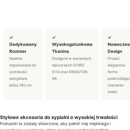
✓
✓
✓
Dedykowany
Wysokogatunkowa
Nowoczes
Rozmiar
Tkanina
Design
Idealnie
Dostępne w wariantach
Prosta i
dopasowane do
tapicerskich D’ORO
elegancka
szerokości
5114 oraz KINGSTON
forma
wezgłowia
99.
podkreślając
łóżka 180 cm.
charakter
mebli.
Stylowe akcesoria do sypialni o wysokiej trwałości
Poduszki te zostały stworzone, aby pełnić rolę miękkiego i