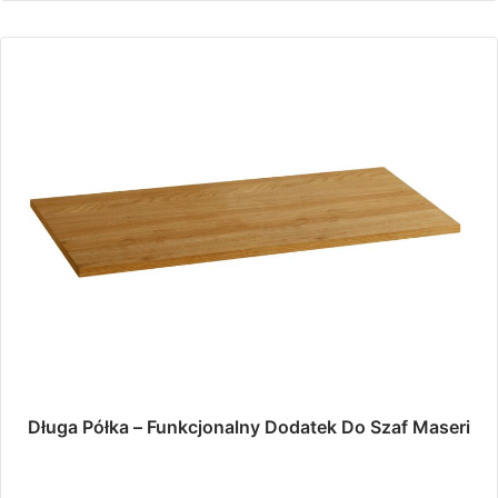
480,00 zł
wariantów.
do
Opcje
można
7
wybrać
773,00 zł
na
stronie
produktu
Długa Półka – Funkcjonalny Dodatek Do Szaf Maseri