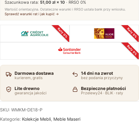
Szacunkowa rata:
51,00 zł × 10
· RRSO
0%
Wartość orientacyjna. Ostateczne warunki i RRSO ustala bank przy wniosku.
Sprawdź warunki rat i jak kupić →
Raty 0%
Raty 0%
Raty 0%
Darmowa dostawa
14 dni na zwrot
kurierem, gratis
bez podania przyczyny
Lite drewno
Bezpieczne płatności
gwarancja jakości
Przelewy24 · BLIK · raty
SKU:
WMKM-DE18-P
Kategorie:
Kolekcje Mebli
,
Meble Maseri