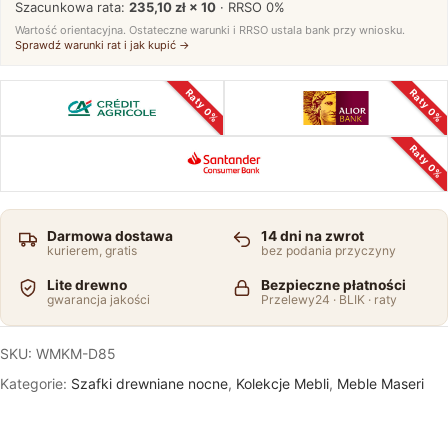
Szacunkowa rata:
235,10 zł × 10
· RRSO
0%
Wartość orientacyjna. Ostateczne warunki i RRSO ustala bank przy wniosku.
Sprawdź warunki rat i jak kupić →
Raty 0%
Raty 0%
Raty 0%
Darmowa dostawa
14 dni na zwrot
kurierem, gratis
bez podania przyczyny
Lite drewno
Bezpieczne płatności
gwarancja jakości
Przelewy24 · BLIK · raty
SKU:
WMKM-D85
Kategorie:
Szafki drewniane nocne
,
Kolekcje Mebli
,
Meble Maseri