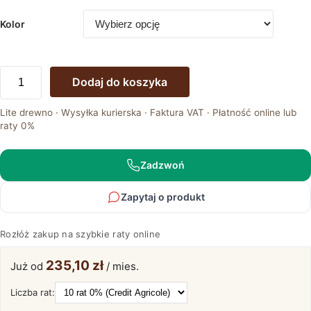
Kolor
ilość
Dodaj do koszyka
Kontenerek
Drewniany
Lite drewno · Wysyłka kurierska · Faktura VAT · Płatność online lub
Biurowy
raty 0%
na
Kółkach
Maseri
Zadzwoń
Zapytaj o produkt
Rozłóż zakup na szybkie raty online
235,10 zł
Już od
/ mies.
Liczba rat: