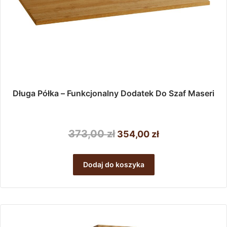
Długa Półka – Funkcjonalny Dodatek Do Szaf Maseri
Pierwotna
Aktualna
373,00
zł
354,00
zł
cena
cena
wynosiła:
wynosi:
Dodaj do koszyka
373,00 zł.
354,00 zł.