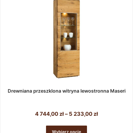
Drewniana przeszklona witryna lewostronna Maseri
Zakres
4 744,00
zł
–
5 233,00
zł
cen:
Ten
od
produkt
Wybierz opcje