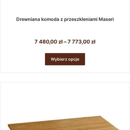
Drewniana komoda z przeszkleniami Maseri
Zakres
7 480,00
zł
–
7 773,00
zł
cen:
Ten
od
produkt
Wybierz opcje
ma
7
wiele
480,00 zł
wariantów.
do
Opcje
można
7
wybrać
773,00 zł
na
stronie
produktu