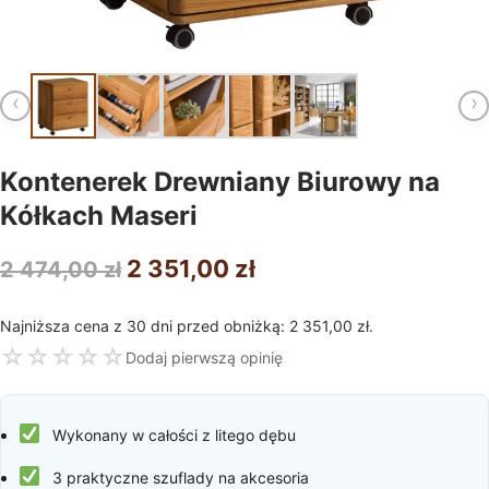
‹
›
Kontenerek Drewniany Biurowy na
Kółkach Maseri
Pierwotna
Aktualna
2 351,00
zł
2 474,00
zł
cena
cena
Najniższa cena z 30 dni przed obniżką:
2 351,00
zł
.
wynosiła:
wynosi:
☆
☆
☆
☆
☆
Dodaj pierwszą opinię
2
2
474,00 zł.
351,00 zł.
Wykonany w całości z litego dębu
3 praktyczne szuflady na akcesoria