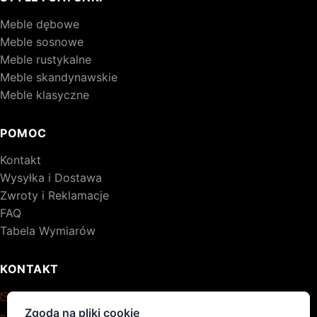
Meble dębowe
Meble sosnowe
Meble rustykalne
Meble skandynawskie
Meble klasyczne
POMOC
Kontakt
Wysyłka i Dostawa
Zwroty i Reklamacje
FAQ
Tabela Wymiarów
KONTAKT
kontakt@drewniane-meble.pl
Zgoda na pliki cookie