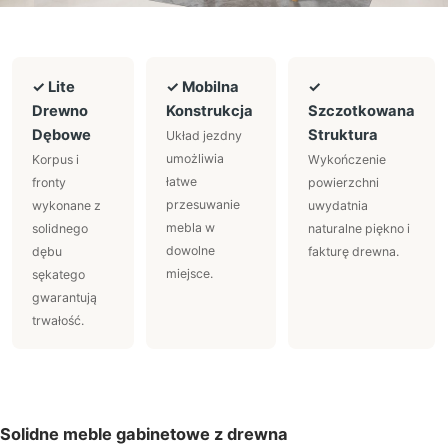
✓ Lite
✓ Mobilna
✓
Drewno
Konstrukcja
Szczotkowana
Dębowe
Struktura
Układ jezdny
umożliwia
Korpus i
Wykończenie
łatwe
fronty
powierzchni
przesuwanie
wykonane z
uwydatnia
mebla w
solidnego
naturalne piękno i
dowolne
dębu
fakturę drewna.
miejsce.
sękatego
gwarantują
trwałość.
Solidne meble gabinetowe z drewna