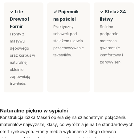
✓ Lite
✓ Pojemnik
✓ Stelaż 34
Drewno i
na pościel
listwy
Fornir
Praktyczny
Solidne
schowek pod
podparcie
Fronty z
stelażem ułatwia
materaca
masywu
przechowywanie
gwarantuje
dębowego
tekstyliów.
komfortowy i
oraz korpus w
zdrowy sen.
naturalnej
okleinie
zapewniają
trwałość.
Naturalne piękno w sypialni
Konstrukcja łóżka Maseri opiera się na szlachetnym połączeniu
materiałów najwyższej klasy, co wyróżnia je na tle standardowych
ofert rynkowych. Fronty mebla wykonano z litego drewna