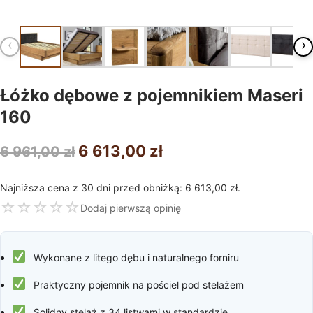
‹
›
Łóżko dębowe z pojemnikiem Maseri
160
Pierwotna
Aktualna
6 613,00
zł
6 961,00
zł
cena
cena
Najniższa cena z 30 dni przed obniżką:
6 613,00
zł
.
wynosiła:
wynosi:
☆
☆
☆
☆
☆
Dodaj pierwszą opinię
6
6
961,00 zł.
613,00 zł.
Wykonane z litego dębu i naturalnego forniru
Praktyczny pojemnik na pościel pod stelażem
Solidny stelaż z 34 listwami w standardzie