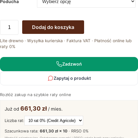
Poducha
ilość
Dodaj do koszyka
Łóżko
dębowe
Lite drewno · Wysyłka kurierska · Faktura VAT · Płatność online lub
z
raty 0%
pojemnikiem
Maseri
160
Zadzwoń
Zapytaj o produkt
Rozłóż zakup na szybkie raty online
661,30 zł
Już od
/ mies.
Liczba rat:
Szacunkowa rata:
661,30 zł × 10
· RRSO
0%
Wartość orientacyjna. Ostateczne warunki i RRSO ustala bank przy wniosku.