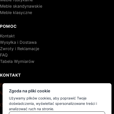
Meble skandynawskie
Meble klasyczne
POMOC
Kontakt
Wysyłka i Dostawa
Zwroty i Reklamacje
FAQ
Tabela Wymiarów
KONTAKT
kontakt@drewniane-meble.pl
Zgoda na pliki cookie
+48 795 776 620
Używamy plików cookies, aby poprawić Twoje
Pon - Pt: 8:00 - 17:00
doświadczenia, wyświetlać spersonalizowane treści i
Sob - Nd: nieczynne
analizować ruch na stronie.