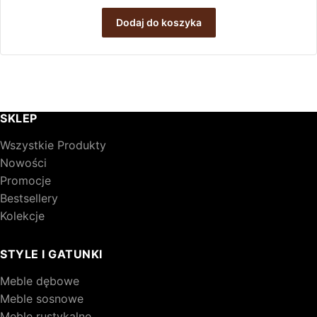
wynosiła:
wynosi:
Dodaj do koszyka
373,00 zł.
354,00 zł.
SKLEP
Wszystkie Produkty
Nowości
Promocje
Bestsellery
Kolekcje
STYLE I GATUNKI
Meble dębowe
Meble sosnowe
Meble rustykalne