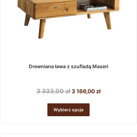
Drewniana ława z szufladą Maseri
Pierwotna
Aktualna
3 333,00
zł
3 166,00
zł
cena
cena
Ten
wynosiła:
wynosi:
produkt
Wybierz opcje
ma
3
3
wiele
333,00 zł.
166,00 zł.
wariantów.
Opcje