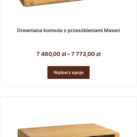
Drewniana komoda z przeszkleniami Maseri
Zakres
7 480,00
zł
–
7 773,00
zł
cen:
Ten
od
produkt
Wybierz opcje
ma
7
wiele
480,00 zł
wariantów.
do
Opcje
można
7
wybrać
773,00 zł
na
stronie
produktu