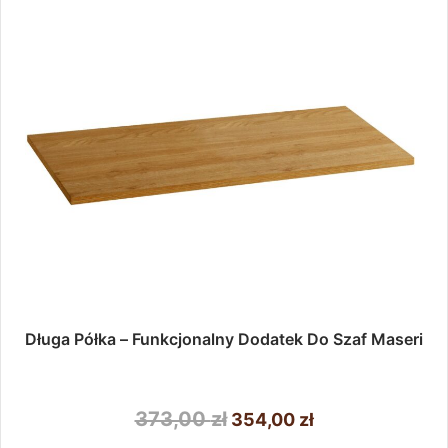
można
wybrać
na
stronie
produktu
Długa Półka – Funkcjonalny Dodatek Do Szaf Maseri
Pierwotna
Aktualna
373,00
zł
354,00
zł
cena
cena