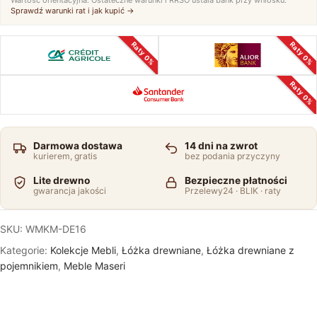
Sprawdź warunki rat i jak kupić →
Raty 0%
Raty 0%
Raty 0%
Darmowa dostawa
14 dni na zwrot
kurierem, gratis
bez podania przyczyny
Lite drewno
Bezpieczne płatności
gwarancja jakości
Przelewy24 · BLIK · raty
SKU:
WMKM-DE16
Kategorie:
Kolekcje Mebli
,
Łóżka drewniane
,
Łóżka drewniane z
pojemnikiem
,
Meble Maseri