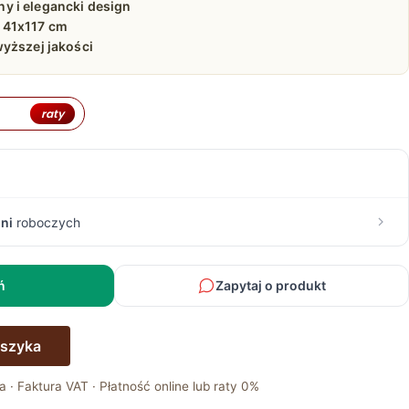
 i elegancki design
 41x117 cm
yższej jakości
raty
ni
roboczych
ń
Zapytaj o produkt
oszyka
a · Faktura VAT · Płatność online lub raty 0%