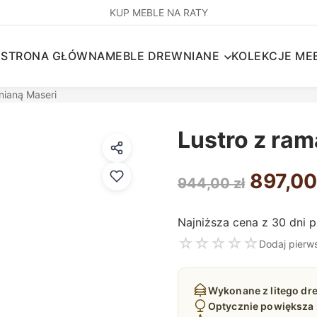
KUP MEBLE NA RATY
STRONA GŁÓWNA
MEBLE DREWNIANE
KOLEKCJE MEB
nianą Maseri
Lustro z ra
Pierwo
897,0
944,00
zł
cena
Najniższa cena z 30 dni 
wynosi
☆
☆
☆
☆
☆
Dodaj pierw
944,00
Wykonane z litego d
Optycznie powiększa i