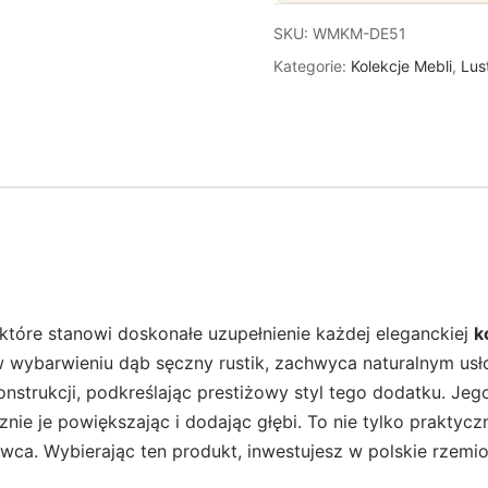
SKU:
WMKM-DE51
Kategorie:
Kolekcje Mebli
,
Lus
które stanowi doskonałe uzupełnienie każdej eleganckiej
k
wybarwieniu dąb sęczny rustik, zachwyca naturalnym usło
onstrukcji, podkreślając prestiżowy styl tego dodatku. Jeg
ie je powiększając i dodając głębi. To nie tylko praktyc
owca. Wybierając ten produkt, inwestujesz w polskie rzemi