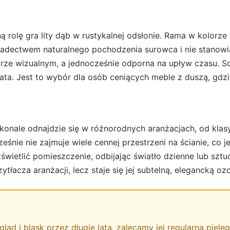
wną rolę gra lity dąb w rustykalnej odsłonie. Rama w kolo
 świadectwem naturalnego pochodzenia surowca i nie stanow
rze wizualnym, a jednocześnie odporna na upływ czasu. So
 lata. Jest to wybór dla osób ceniących meble z duszą, gd
skonale odnajdzie się w różnorodnych aranżacjach, od kl
eśnie nie zajmuje wiele cennej przestrzeni na ścianie, co
ietlić pomieszczenie, odbijając światło dzienne lub sztuc
tłacza aranżacji, lecz staje się jej subtelną, elegancką oz
 i blask przez długie lata, zalecamy jej regularną pielęgn