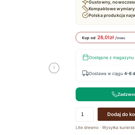
Gustowny, nowoczesny
Kompaktowe wymiary
Polska produkcja najw
26,01
zł
Kup od
/mies.
Dostępne z magazynu
›
Dostawa w ciągu
4–8 d
Zadzwo
ilość
Dodaj do k
Lustro
z
Lite drewno · Wysyłka kuriersk
ramą