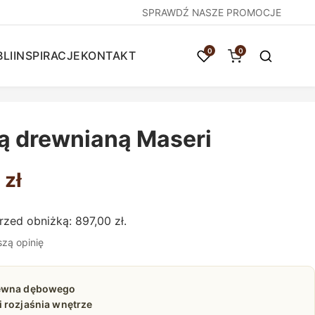
SPRAWDŹ NASZE PROMOCJE
0
0
LI
INSPIRACJE
KONTAKT
mą drewnianą Maseri
tna
Aktualna
0
zł
cena
przed obniżką:
897,00
zł
.
ła:
wynosi:
szą opinię
 zł.
897,00 zł.
rewna dębowego
 rozjaśnia wnętrze