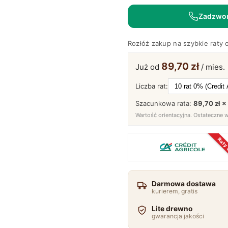
drewnianą
Zadzwo
Maseri
Rozłóż zakup na szybkie raty 
89,70 zł
Już od
/ mies.
Liczba rat:
Szacunkowa rata:
89,70 zł ×
Wartość orientacyjna. Ostateczne 
Raty
Darmowa dostawa
kurierem, gratis
Lite drewno
gwarancja jakości