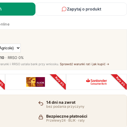
ń
Zapytaj o produkt
online
 10
· RRSO
0%
warunki i RRSO ustala bank przy wniosku.
Sprawdź warunki rat i jak kupić →
 0%
Raty 0%
Raty 0%
14 dni na zwrot
bez podania przyczyny
Bezpieczne płatności
Przelewy24 · BLIK · raty