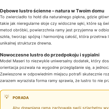
Dębowe lustro ścienne – natura w Twoim domu
To zwierciadło to hołd dla naturalnego piękna, gdzie głó
takie jak nieregularne słoje czy widoczne sęki, które są
metod obróbki, powierzchnia ramy jest przyjemna w odbio
szkła, tworząc spójną i harmonijną całość, która przetrwa
unikalnej strukturze drewna.
Nowoczesne lustro do przedpokoju i sypialni
Model Maseri to niezwykle uniwersalny dodatek, który do
orientacja pozwala na wygodne przeglądanie się, a jednocz
Zawieszone w odpowiednim miejscu potrafi skutecznie rozśw
zarazem wyrazista forma ramy sprawia, że lustro to nie przy
PORADA
Aby drewniana rama zachowała swój szlachetny wygląd