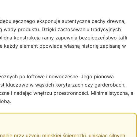
rze dębu sęcznego eksponuje autentyczne cechy drewna,
ią wady produktu. Dzięki zastosowaniu tradycyjnych
lidna konstrukcja ramy zapewnia bezpieczeństwo tafli
zie każdy element opowiada własną historię zapisaną w
asycznych po loftowe i nowoczesne. Jego pionowa
 jest kluczowe w wąskich korytarzach czy garderobach.
zne i nadając wnętrzu przestronności. Minimalistyczna, a
dobą.
ację przy użyciu miękkiej ściereczki, unikając silnych