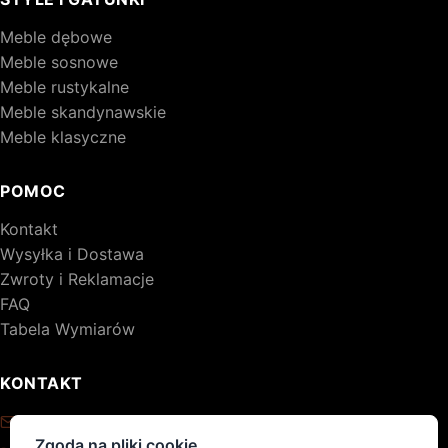
Meble dębowe
Meble sosnowe
Meble rustykalne
Meble skandynawskie
Meble klasyczne
POMOC
Kontakt
Wysyłka i Dostawa
Zwroty i Reklamacje
FAQ
Tabela Wymiarów
KONTAKT
kontakt@drewniane-meble.pl
Zgoda na pliki cookie