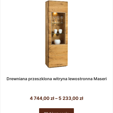
wybrać
na
stronie
produktu
Drewniana przeszklona witryna lewostronna Maseri
Zakres
4 744,00
zł
–
5 233,00
zł
cen:
Ten
od
produkt