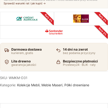
Sprawdź warunki rat i jak kupić →
Raty 0%
Raty 0%
Raty 0%
Darmowa dostawa
14 dni na zwrot
kurierem, gratis
bez podania przyczyny
Lite drewno
Bezpieczne płatności
gwarancja jakości
Przelewy24 · BLIK · raty
SKU:
WMKM-D31
Kategorie:
Kolekcje Mebli
,
Meble Maseri
,
Półki drewniane