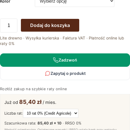
Kolor
ilość
Dodaj do koszyka
Szklano
drewniana
Lite drewno · Wysyłka kurierska · Faktura VAT · Płatność online lub
półka
raty 0%
Maseri
Zadzwoń
Zapytaj o produkt
Rozłóż zakup na szybkie raty online
85,40 zł
Już od
/ mies.
Liczba rat:
Szacunkowa rata:
85,40 zł × 10
· RRSO
0%
Wartość orientacyjna. Ostateczne warunki i RRSO ustala bank przy wniosku.