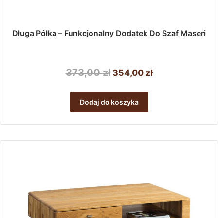
Długa Półka – Funkcjonalny Dodatek Do Szaf Maseri
Pierwotna
Aktualna
373,00
zł
354,00
zł
cena
cena
wynosiła:
wynosi:
Dodaj do koszyka
373,00 zł.
354,00 zł.