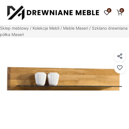
0
0
Sklep meblowy
/
Kolekcje Mebli
/
Meble Maseri
/ Szklano drewniana
półka Maseri