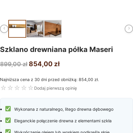
‹
›
Szklano drewniana półka Maseri
Pierwotna
Aktualna
854,00
zł
899,00
zł
cena
cena
Najniższa cena z 30 dni przed obniżką:
854,00
zł
.
wynosiła:
wynosi:
☆
☆
☆
☆
☆
Dodaj pierwszą opinię
899,00 zł.
854,00 zł.
Wykonana z naturalnego, litego drewna dębowego
Eleganckie połączenie drewna z elementami szkła
Wykończenie olejem lub woskiem podkreśla słoje