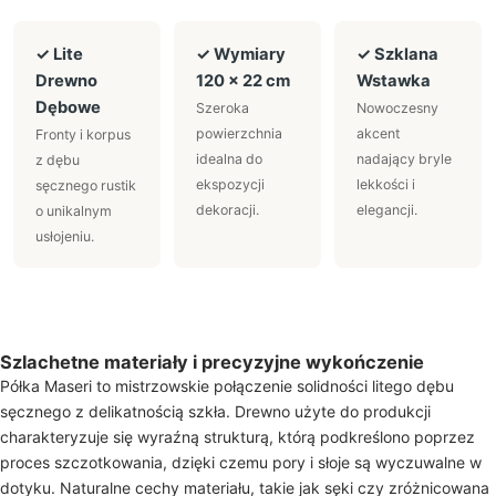
✓ Lite
✓ Wymiary
✓ Szklana
Drewno
120 × 22 cm
Wstawka
Dębowe
Szeroka
Nowoczesny
powierzchnia
akcent
Fronty i korpus
idealna do
nadający bryle
z dębu
ekspozycji
lekkości i
sęcznego rustik
dekoracji.
elegancji.
o unikalnym
usłojeniu.
Szlachetne materiały i precyzyjne wykończenie
Półka Maseri to mistrzowskie połączenie solidności litego dębu
sęcznego z delikatnością szkła. Drewno użyte do produkcji
charakteryzuje się wyraźną strukturą, którą podkreślono poprzez
proces szczotkowania, dzięki czemu pory i słoje są wyczuwalne w
dotyku. Naturalne cechy materiału, takie jak sęki czy zróżnicowana