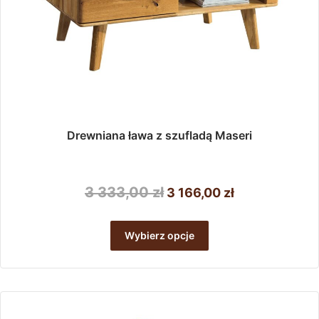
Drewniana ława z szufladą Maseri
Pierwotna
Aktualna
3 333,00
zł
3 166,00
zł
cena
cena
Ten
wynosiła:
wynosi:
produkt
Wybierz opcje
ma
3
3
wiele
333,00 zł.
166,00 zł.
wariantów.
Opcje
można