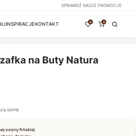
SPRAWDŹ NASZE PROMOCJE
0
0
LI
INSPIRACJE
KONTAKT
zafka na Buty Natura
szą opinię
ej sosny fińskiej