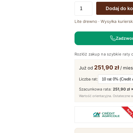
ilość
Dodaj do k
Drewniana
Szafka
Lite drewno · Wysyłka kuriersk
na
Buty
Zadzwo
Natura
Classica
Rozłóż zakup na szybkie raty 
251,90 zł
Już od
/ mies
Liczba rat:
Szacunkowa rata:
251,90 zł 
Wartość orientacyjna. Ostateczne 
Raty