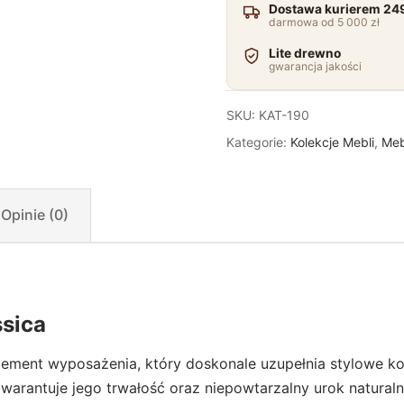
Dostawa kurierem 249
darmowa od 5 000 zł
Lite drewno
gwarancja jakości
SKU:
KAT-190
Kategorie:
Kolekcje Mebli
,
Meb
Opinie (0)
ssica
lement wyposażenia, który doskonale uzupełnia stylowe k
 gwarantuje jego trwałość oraz niepowtarzalny urok natural