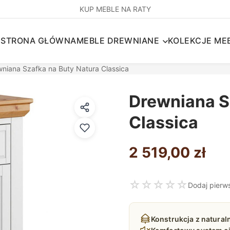
KUP MEBLE NA RATY
STRONA GŁÓWNA
MEBLE DREWNIANE
KOLEKCJE MEB
niana Szafka na Buty Natura Classica
Drewniana S
Classica
2 519,00
zł
☆
☆
☆
☆
☆
Dodaj pierw
Konstrukcja z naturaln