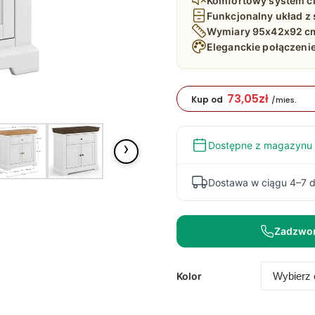
Komfortowy system c
Funkcjonalny układ z 
Wymiary 95x42x92 cm
Eleganckie połączenie 
73,05
zł
Kup od
/mies.
›
Dostępne z magazynu
Dostawa w ciągu 4–7 d
Zadzwo
Kolor