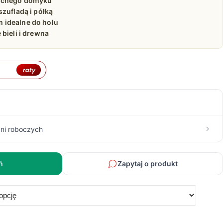
ichego domyku
szufladą i półką
 idealne do holu
bieli i drewna
raty
ni roboczych
ń
Zapytaj o produkt