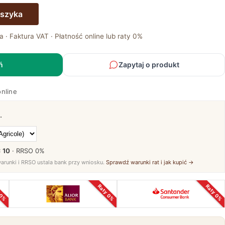
oszyka
a · Faktura VAT · Płatność online lub raty 0%
ń
Zapytaj o produkt
online
.
× 10
· RRSO
0%
warunki i RRSO ustala bank przy wniosku.
Sprawdź warunki rat i jak kupić →
 0%
Raty 0%
Raty 0%