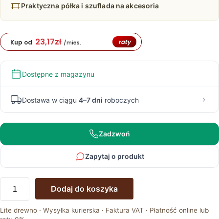
Praktyczna półka i szuflada na akcesoria
23,17
zł
raty
Kup od
/mies.
Dostępne z magazynu
Dostawa w ciągu
4–7 dni
roboczych
Zadzwoń
Zapytaj o produkt
ilość
Dodaj do koszyka
Stolik
na
Lite drewno · Wysyłka kurierska · Faktura VAT · Płatność online lub
Kwiaty