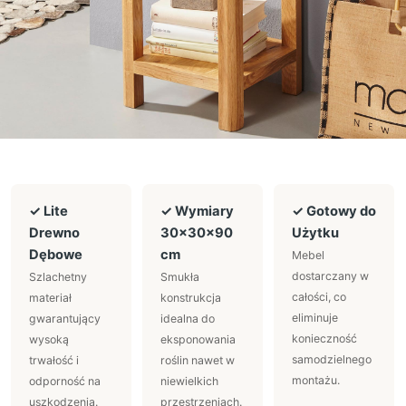
✓ Lite
✓ Wymiary
✓ Gotowy do
Drewno
30x30x90
Użytku
Dębowe
cm
Mebel
dostarczany w
Szlachetny
Smukła
całości, co
materiał
konstrukcja
eliminuje
gwarantujący
idealna do
konieczność
wysoką
eksponowania
samodzielnego
trwałość i
roślin nawet w
montażu.
odporność na
niewielkich
uszkodzenia.
przestrzeniach.