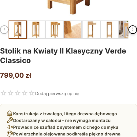
‹
›
Stolik na Kwiaty II Klasyczny Verde
Classico
799,00
zł
☆
☆
☆
☆
☆
Dodaj pierwszą opinię
Konstrukcja z trwałego, litego drewna dębowego
Dostarczany w całości – nie wymaga montażu
Prowadnice szuflad z systemem cichego domyku
Powierzchnia olejowana podkreśla piękno drewna