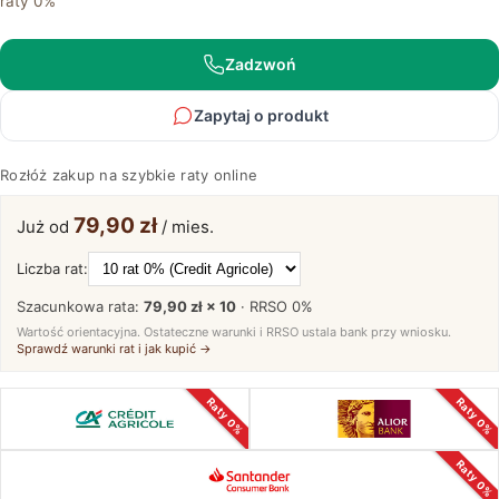
raty 0%
II
Klasyczny
Verde
Zadzwoń
Classico
Zapytaj o produkt
Rozłóż zakup na szybkie raty online
79,90 zł
Już od
/ mies.
Liczba rat:
Szacunkowa rata:
79,90 zł × 10
· RRSO
0%
Wartość orientacyjna. Ostateczne warunki i RRSO ustala bank przy wniosku.
Sprawdź warunki rat i jak kupić →
Raty 0%
Raty 0%
Raty 0%