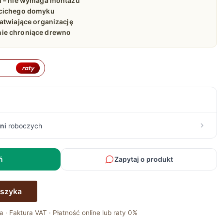
i – nie wymaga montażu
 cichego domyku
atwiające organizację
ie chroniące drewno
raty
ni
roboczych
ń
Zapytaj o produkt
oszyka
a · Faktura VAT · Płatność online lub raty 0%