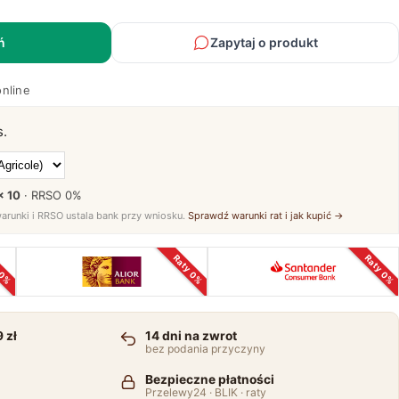
ń
Zapytaj o produkt
online
s.
× 10
· RRSO
0%
warunki i RRSO ustala bank przy wniosku.
Sprawdź warunki rat i jak kupić →
 0%
Raty 0%
Raty 0%
 zł
14 dni na zwrot
bez podania przyczyny
Bezpieczne płatności
Przelewy24 · BLIK · raty