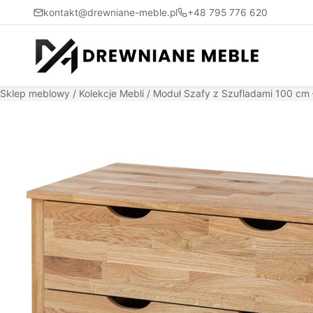
kontakt@drewniane-meble.pl
+48 795 776 620
Sklep meblowy
/
Kolekcje Mebli
/ Moduł Szafy z Szufladami 100 cm