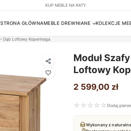
KUP MEBLE NA RATY
STRONA GŁÓWNA
MEBLE DREWNIANE
KOLEKCJE MEB
 – Dąb Loftowy Kopenhaga
Moduł Szafy
Loftowy Ko
2 599,00
zł
☆
☆
☆
☆
☆
Dodaj pierw
Wykonany z naturaln