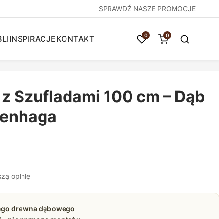
SPRAWDŹ NASZE PROMOCJE
0
0
LI
INSPIRACJE
KONTAKT
 z Szufladami 100 cm – Dąb
penhaga
szą opinię
ego drewna dębowego