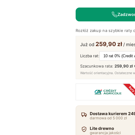
z
Szufladami
Zadzwo
100
cm
Rozłóż zakup na szybkie raty 
-
Dąb
259,90 zł
Już od
/ mie
Loftowy
Kopenhaga
Liczba rat:
Szacunkowa rata:
259,90 zł 
Wartość orientacyjna. Ostateczne 
Raty
Dostawa kurierem 249
darmowa od 5 000 zł
Lite drewno
gwarancja jakości