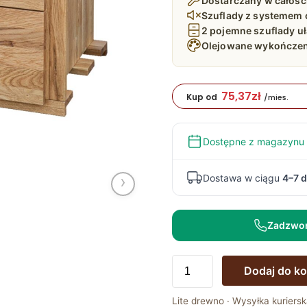
Dostarczany w całośc
Szuflady z systemem
2 pojemne szuflady uł
Olejowane wykończen
75,37
zł
Kup od
/mies.
Dostępne z magazynu
›
Dostawa w ciągu
4–7 d
Zadzwo
ilość
Dodaj do k
Moduł
Szafy
Lite drewno · Wysyłka kuriersk