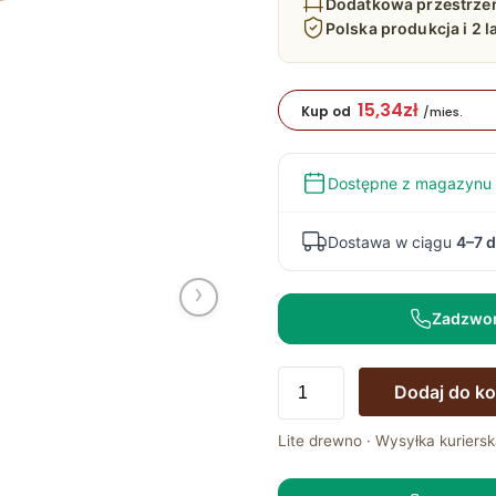
Dodatkowa przestrze
Polska produkcja i 2 l
15,34
zł
Kup od
/mies.
Dostępne z magazynu
Dostawa w ciągu
4–7 d
›
Zadzwo
ilość
Dodaj do k
Półka
100cm
Lite drewno · Wysyłka kuriersk
-
Styl