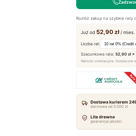
Zadzwo
Loft
Kopenhaga
Rozłóż zakup na szybkie raty 
52,90 zł
Już od
/ mies.
Liczba rat:
Szacunkowa rata:
52,90 zł ×
Wartość orientacyjna. Ostateczne 
Raty
Dostawa kurierem 249
darmowa od 5 000 zł
Lite drewno
gwarancja jakości