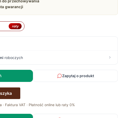
ń do przechowywania
ata gwarancji
raty
ni
roboczych
ń
Zapytaj o produkt
oszyka
a · Faktura VAT · Płatność online lub raty 0%