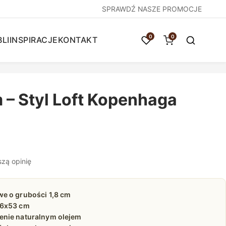
SPRAWDŹ NASZE PROMOCJE
0
0
LI
INSPIRACJE
KONTAKT
 – Styl Loft Kopenhaga
szą opinię
e o grubości 1,8 cm
96x53 cm
nie naturalnym olejem