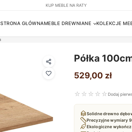
KUP MEBLE NA RATY
STRONA GŁÓWNA
MEBLE DREWNIANE
KOLEKCJE MEB
a
Półka 100cm
529,00
zł
☆
☆
☆
☆
☆
Dodaj pierw
Solidne drewno dębow
Precyzyjne wymiary 
Ekologiczne wykończe