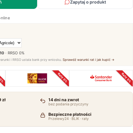
ń
Zapytaj o produkt
online
 10
· RRSO
0%
warunki i RRSO ustala bank przy wniosku.
Sprawdź warunki rat i jak kupić →
 0%
Raty 0%
Raty 0%
 zł
14 dni na zwrot
bez podania przyczyny
Bezpieczne płatności
Przelewy24 · BLIK · raty