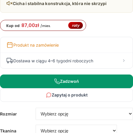
3
Cicha i stabilna konstrukcja, która nie skrzypi
320,00 zł
87,00
zł
raty
Kup od
/mies.
Produkt na zamówienie
Dostawa w ciągu 4–6 tygodni roboczych
Zadzwoń
Zapytaj o produkt
Rozmiar
Tkanina