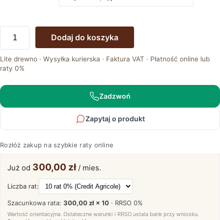
ilość
Dodaj do koszyka
Elegancka
Sypialnia
Lite drewno · Wysyłka kurierska · Faktura VAT · Płatność online lub
z
raty 0%
Łóżkiem
Dębowym
Lelina
Zadzwoń
C
Zapytaj o produkt
Rozłóż zakup na szybkie raty online
300,00 zł
Już od
/ mies.
Liczba rat:
Szacunkowa rata:
300,00 zł × 10
· RRSO
0%
Wartość orientacyjna. Ostateczne warunki i RRSO ustala bank przy wniosku.