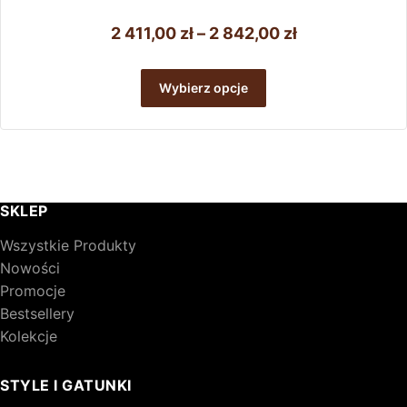
Zakres
2 411,00
zł
–
2 842,00
zł
cen:
Ten
od
produkt
Wybierz opcje
ma
2
wiele
411,00 zł
wariantów.
do
Opcje
można
2
wybrać
842,00 zł
SKLEP
na
stronie
Wszystkie Produkty
produktu
Nowości
Promocje
Bestsellery
Kolekcje
STYLE I GATUNKI