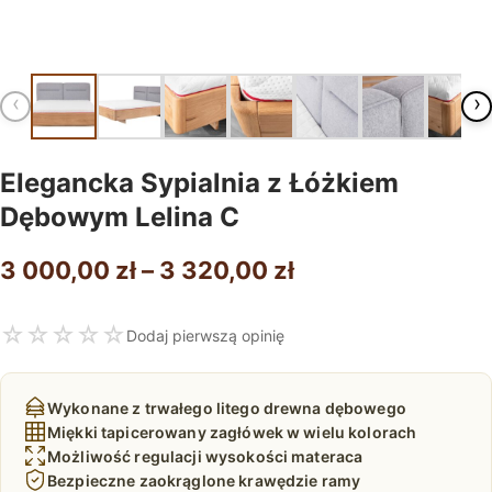
‹
›
Elegancka Sypialnia z Łóżkiem
Dębowym Lelina C
Zakres
3 000,00
zł
–
3 320,00
zł
cen:
☆
☆
☆
☆
☆
Dodaj pierwszą opinię
od
3
Wykonane z trwałego litego drewna dębowego
000,00 zł
Miękki tapicerowany zagłówek w wielu kolorach
Możliwość regulacji wysokości materaca
do
Bezpieczne zaokrąglone krawędzie ramy