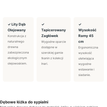
✓ Lity Dąb
✓
✓
Olejowany
Tapicerowany
Wysokość
Zagłówek
Ramy 45
Konstrukcja z
cm
naturalnego
Wygodne oparcie
drewna
dostępne w
Ergonomiczna
zabezpieczona
szerokiej gamie
wysokość
ekologicznym
tkanin z kolekcji
ułatwiająca
olejowoskiem.
Inari.
wygodne
wstawanie i
siadanie.
Dębowe łóżka do sypialni