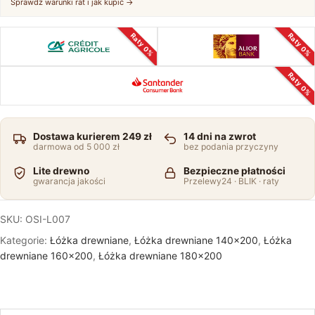
Sprawdź warunki rat i jak kupić →
Raty 0%
Raty 0%
Raty 0%
Dostawa kurierem 249 zł
14 dni na zwrot
darmowa od 5 000 zł
bez podania przyczyny
Lite drewno
Bezpieczne płatności
gwarancja jakości
Przelewy24 · BLIK · raty
SKU:
OSI-L007
Kategorie:
Łóżka drewniane
,
Łóżka drewniane 140x200
,
Łóżka
drewniane 160x200
,
Łóżka drewniane 180x200