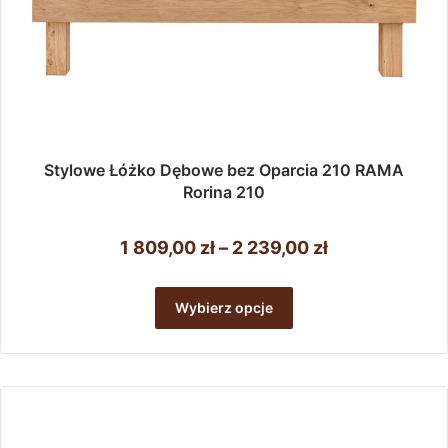
Stylowe Łóżko Dębowe bez Oparcia 210 RAMA
Rorina 210
Zakres
1 809,00
zł
–
2 239,00
zł
cen:
Ten
od
produkt
Wybierz opcje
ma
1
wiele
809,00 zł
wariantów.
do
Opcje
można
2
wybrać
239,00 zł