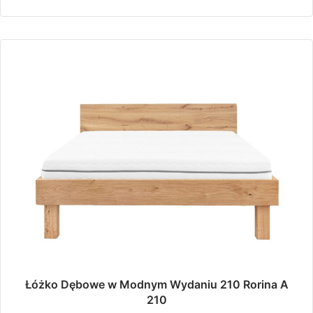
1
wiele
722,00 zł
wariantów.
do
Opcje
można
2
wybrać
153,00 zł
na
stronie
produktu
Łóżko Dębowe w Modnym Wydaniu 210 Rorina A
210