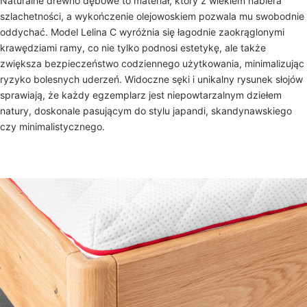
Naturalne drewno dębowe to materiał, który z wiekiem nabiera
szlachetności, a wykończenie olejowoskiem pozwala mu swobodnie
oddychać. Model Lelina C wyróżnia się łagodnie zaokrąglonymi
krawędziami ramy, co nie tylko podnosi estetykę, ale także
zwiększa bezpieczeństwo codziennego użytkowania, minimalizując
ryzyko bolesnych uderzeń. Widoczne sęki i unikalny rysunek słojów
sprawiają, że każdy egzemplarz jest niepowtarzalnym dziełem
natury, doskonale pasującym do stylu japandi, skandynawskiego
czy minimalistycznego.