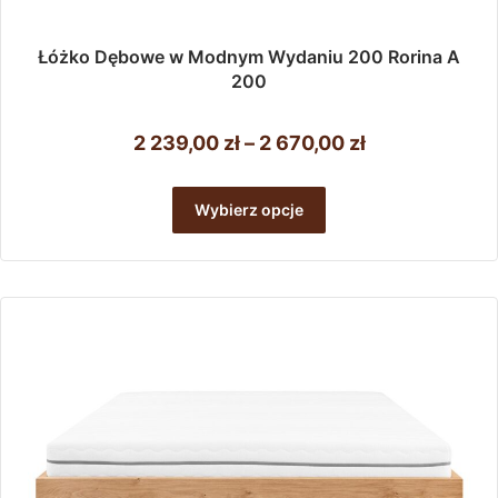
Łóżko Dębowe w Modnym Wydaniu 200 Rorina A
200
Zakres
2 239,00
zł
–
2 670,00
zł
cen:
Ten
od
produkt
Wybierz opcje
ma
2
wiele
239,00 zł
wariantów.
do
Opcje
można
2
wybrać
670,00 zł
na
stronie
produktu