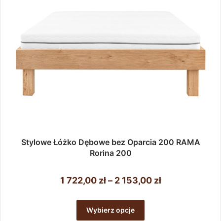
na
stronie
produktu
Stylowe Łóżko Dębowe bez Oparcia 200 RAMA
Rorina 200
Zakres
1 722,00
zł
–
2 153,00
zł
cen:
Ten
od
produkt
Wybierz opcje
ma