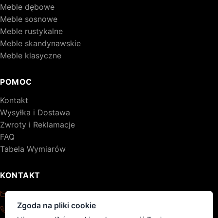
Meble dębowe
Meble sosnowe
Meble rustykalne
Meble skandynawskie
Meble klasyczne
POMOC
Kontakt
Wysyłka i Dostawa
Zwroty i Reklamacje
FAQ
Tabela Wymiarów
KONTAKT
kontakt@drewniane-meble.pl
Zgoda na pliki cookie
+48 795 776 620