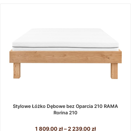
do
Opcje
można
2
wybrać
842,00 zł
na
stronie
produktu
Stylowe Łóżko Dębowe bez Oparcia 210 RAMA
Rorina 210
Zakres
1 809,00
zł
–
2 239,00
zł