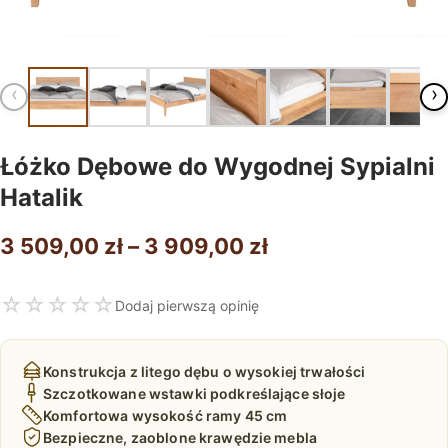
‹
›
Łóżko Dębowe do Wygodnej Sypialni
Hatalik
Zakres
3 509,00
zł
–
3 909,00
zł
cen:
☆
☆
☆
☆
☆
Dodaj pierwszą opinię
od
3
Konstrukcja z litego dębu o wysokiej trwałości
509,00 zł
Szczotkowane wstawki podkreślające słoje
Komfortowa wysokość ramy 45 cm
do
Bezpieczne, zaoblone krawędzie mebla