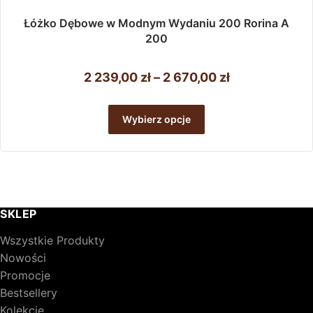
Łóżko Dębowe w Modnym Wydaniu 200 Rorina A
200
Zakres
2 239,00
zł
–
2 670,00
zł
cen:
Ten
od
produkt
Wybierz opcje
ma
2
wiele
239,00 zł
wariantów.
do
Opcje
można
2
wybrać
670,00 zł
SKLEP
na
stronie
Wszystkie Produkty
produktu
Nowości
Promocje
Bestsellery
Kolekcje