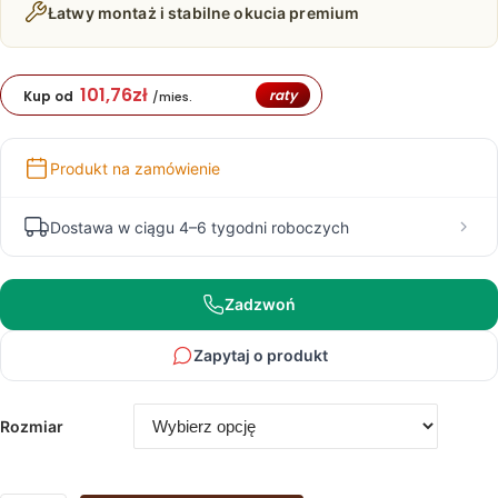
3
Łatwy montaż i stabilne okucia premium
909,00 zł
101,76
zł
raty
Kup od
/mies.
Produkt na zamówienie
Dostawa w ciągu 4–6 tygodni roboczych
Zadzwoń
Zapytaj o produkt
Rozmiar