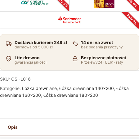
Raty 0%
Raty 0%
Raty 0%
Dostawa kurierem 249 zł
14 dni na zwrot
darmowa od 5 000 zł
bez podania przyczyny
Lite drewno
Bezpieczne płatności
gwarancja jakości
Przelewy24 · BLIK · raty
SKU:
OSI-L016
Kategorie:
Łóżka drewniane
,
Łóżka drewniane 140x200
,
Łóżka
drewniane 160x200
,
Łóżka drewniane 180x200
Opis