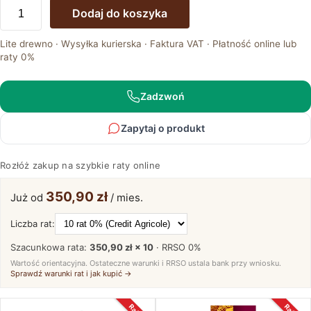
ilość
Dodaj do koszyka
Łóżko
Dębowe
Lite drewno · Wysyłka kurierska · Faktura VAT · Płatność online lub
do
raty 0%
Wygodnej
Sypialni
Hatalik
Zadzwoń
Zapytaj o produkt
Rozłóż zakup na szybkie raty online
350,90 zł
Już od
/ mies.
Liczba rat:
Szacunkowa rata:
350,90 zł × 10
· RRSO
0%
Wartość orientacyjna. Ostateczne warunki i RRSO ustala bank przy wniosku.
Sprawdź warunki rat i jak kupić →