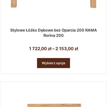
Stylowe Łóżko Dębowe bez Oparcia 200 RAMA
Rorina 200
Zakres
1 722,00
zł
–
2 153,00
zł
cen:
Ten
od
produkt
Wybierz opcje
ma
1
wiele
722,00 zł
wariantów.
do
Opcje
można
2
wybrać
153,00 zł
na
stronie