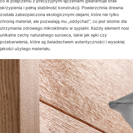
co w połączeniu z precyzyjnymi łączeniami gwarantuje brak
skrzypienia i pełną stabilność konstrukcji. Powierzchnia drewna
została zabezpieczona ekologicznymi olejami, które nie tylko
chronią materiał, ale pozwalają mu „oddychać”, co jest istotne dla
utrzymania zdrowego mikroklimatu w sypialni. Każdy element nosi
unikalne cechy naturalnego surowca, takie jak sęki czy
przebarwienia, które są świadectwem autentyczności i wysokiej
jakości użytego materiału.