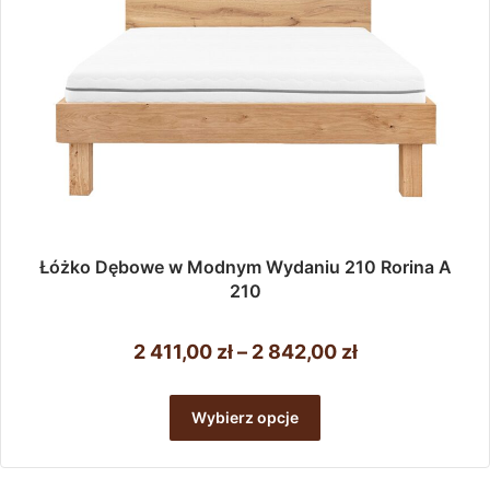
produktu
Łóżko Dębowe w Modnym Wydaniu 210 Rorina A
210
Zakres
2 411,00
zł
–
2 842,00
zł
cen:
Ten
od
produkt
Wybierz opcje
ma
2
wiele
411,00 zł
wariantów.