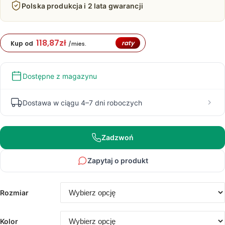
5
Polska produkcja i 2 lata gwarancji
218,00 zł
118,87
zł
raty
Kup od
/mies.
Dostępne z magazynu
Dostawa w ciągu 4–7 dni roboczych
Zadzwoń
Zapytaj o produkt
Rozmiar
Kolor