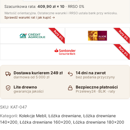
Szacunkowa rata:
409,90 zł × 10
· RRSO
0%
Wartość orientacyjna. Ostateczne warunki i RRSO ustala bank przy wniosku.
Sprawdź warunki rat i jak kupić →
Raty 0%
Raty 0%
Raty 0%
Dostawa kurierem 249 zł
14 dni na zwrot
darmowa od 5 000 zł
bez podania przyczyny
Lite drewno
Bezpieczne płatności
gwarancja jakości
Przelewy24 · BLIK · raty
SKU:
KAT-047
Kategorii:
Kolekcje Mebli
,
Łóżka drewniane
,
Łóżka drewniane
140x200
,
Łóżka drewniane 160x200
,
Łóżka drewniane 180x200