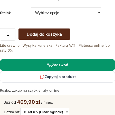
Stelaż
ilość
Dodaj do koszyka
Łóżko
białe
Lite drewno · Wysyłka kurierska · Faktura VAT · Płatność online lub
dwuosobowe
raty 0%
w
stylu
klasycznym
Zadzwoń
ANADI
Zapytaj o produkt
Rozłóż zakup na szybkie raty online
409,90 zł
Już od
/ mies.
Liczba rat: