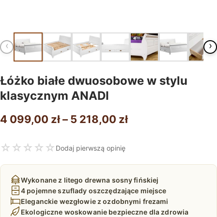
‹
›
Łóżko białe dwuosobowe w stylu
klasycznym ANADI
Zakres
4 099,00
zł
–
5 218,00
zł
cen:
☆
☆
☆
☆
☆
Dodaj pierwszą opinię
od
4
Wykonane z litego drewna sosny fińskiej
099,00 zł
4 pojemne szuflady oszczędzające miejsce
Eleganckie wezgłowie z ozdobnymi frezami
do
Ekologiczne woskowanie bezpieczne dla zdrowia