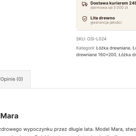
Dostawa kurierem 249
darmowa od 5 000 zł
Lite drewno
gwarancja jakości
SKU:
OSI-L024
Kategorii:
Łóżka drewniane
,
Ł
drewniane 160x200
,
Łóżka d
Opinie (0)
 Mara
i zdrowego wypoczynku przez długie lata. Model Mara, st