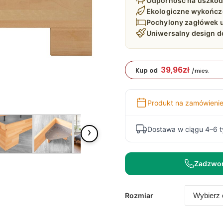
Odporność na uszkod
Ekologiczne wykończ
Pochylony zagłówek u
Uniwersalny design do
39,96
zł
Kup od
/mies.
Produkt na zamówieni
›
Dostawa w ciągu 4–6 
Zadzwo
Rozmiar