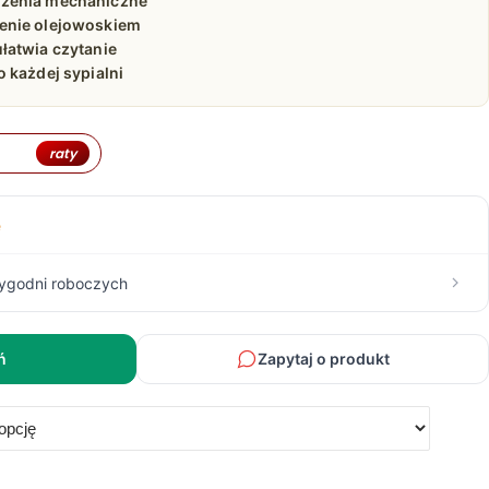
zenia mechaniczne
378,00 zł
enie olejowoskiem
łatwia czytanie
do
 każdej sypialni
1
raty
809,00 zł
e
tygodni roboczych
ń
Zapytaj o produkt