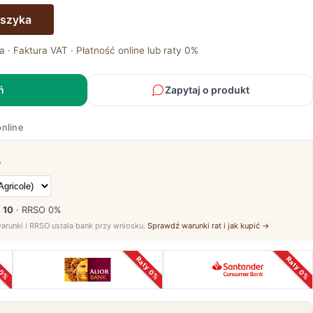
oszyka
a · Faktura VAT · Płatność online lub raty 0%
ń
Zapytaj o produkt
online
.
× 10
· RRSO
0%
warunki i RRSO ustala bank przy wniosku.
Sprawdź warunki rat i jak kupić →
 0%
Raty 0%
Raty 0%