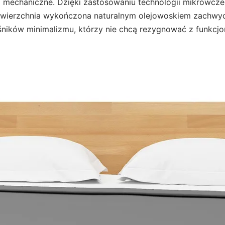
mechaniczne. Dzięki zastosowaniu technologii mikrowczepó
Powierzchnia wykończona naturalnym olejowoskiem zachwy
śników minimalizmu, którzy nie chcą rezygnować z funkcjona