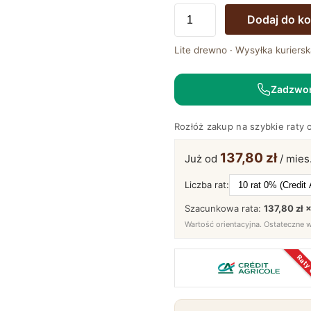
ilość
Dodaj do k
Łóżko
Bukowe
Lite drewno · Wysyłka kuriersk
w
Nowoczesnym
Zadzwo
Stylu
Mara
Rozłóż zakup na szybkie raty 
137,80 zł
Już od
/ mies
Liczba rat:
Szacunkowa rata:
137,80 zł 
Wartość orientacyjna. Ostateczne 
Raty