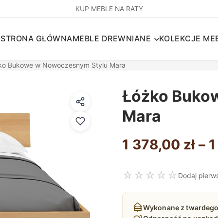
KUP MEBLE NA RATY
STRONA GŁÓWNA
MEBLE DREWNIANE
KOLEKCJE MEB
ko Bukowe w Nowoczesnym Stylu Mara
Łóżko Buko
Mara
1 378,00
zł
–
1
☆
☆
☆
☆
☆
Dodaj pierw
Wykonane z twardego 