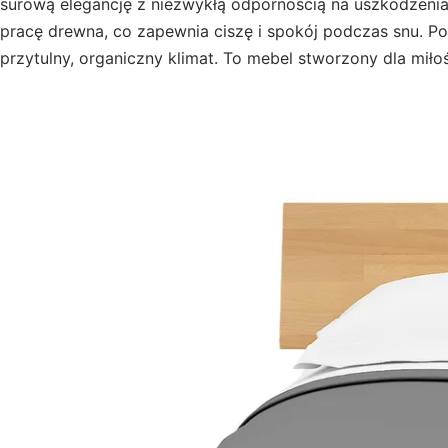
surową elegancję z niezwykłą odpornością na uszkodzenia 
pracę drewna, co zapewnia ciszę i spokój podczas snu. 
przytulny, organiczny klimat. To mebel stworzony dla miło