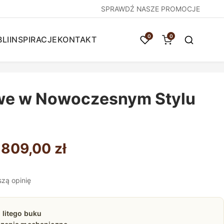
SPRAWDŹ NASZE PROMOCJE
0
0
LI
INSPIRACJE
KONTAKT
we w Nowoczesnym Stylu
Zakres
 809,00
zł
cen:
szą opinię
od
1
litego buku