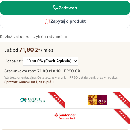
Zadzwoń
Zapytaj o produkt
Rozłóż zakup na szybkie raty online
71,90 zł
Już od
/ mies.
Liczba rat:
Szacunkowa rata:
71,90 zł × 10
· RRSO
0%
Wartość orientacyjna. Ostateczne warunki i RRSO ustala bank przy wniosku.
Sprawdź warunki rat i jak kupić →
Raty 0%
Raty 0%
Raty 0%