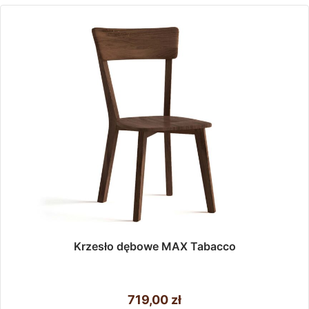
Opcje
można
wybrać
na
stronie
produktu
Krzesło dębowe MAX Tabacco
719,00
zł