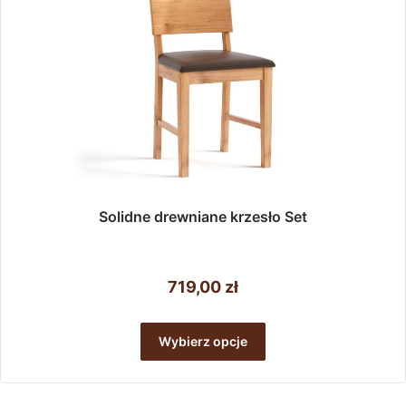
Solidne drewniane krzesło Set
719,00
zł
Ten
produkt
Wybierz opcje
ma
wiele
wariantów.