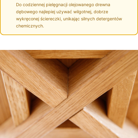
Do codziennej pielęgnacji olejowanego drewna
dębowego najlepiej używać wilgotnej, dobrze
wykręconej ściereczki, unikając silnych detergentów
chemicznych.