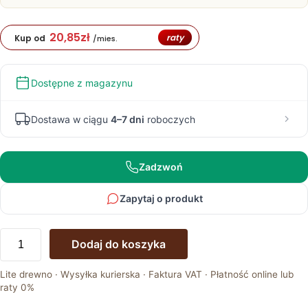
20,85
zł
raty
Kup od
/mies.
Dostępne z magazynu
Dostawa w ciągu
4–7 dni
roboczych
Zadzwoń
Zapytaj o produkt
ilość
Dodaj do koszyka
Krzesło
drewniane
Lite drewno · Wysyłka kurierska · Faktura VAT · Płatność online lub
Max
raty 0%