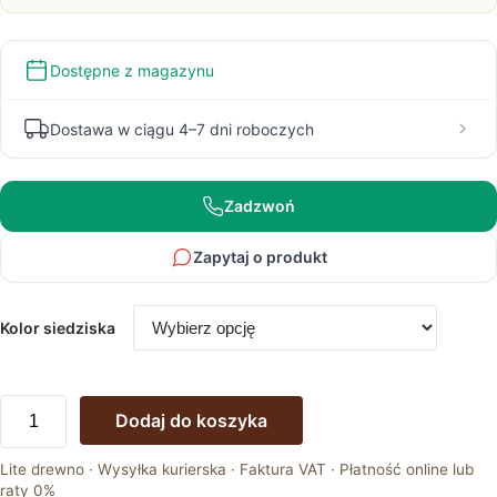
Dostępne z magazynu
Dostawa w ciągu 4–7 dni roboczych
Zadzwoń
Zapytaj o produkt
Kolor siedziska
ilość
Dodaj do koszyka
Krzesło
Wir
Lite drewno · Wysyłka kurierska · Faktura VAT · Płatność online lub
Drewniane
raty 0%