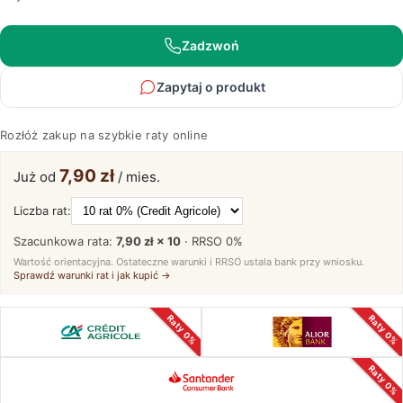
Zadzwoń
Zapytaj o produkt
Rozłóż zakup na szybkie raty online
7,90 zł
Już od
/ mies.
Liczba rat:
Szacunkowa rata:
7,90 zł × 10
· RRSO
0%
Wartość orientacyjna. Ostateczne warunki i RRSO ustala bank przy wniosku.
Sprawdź warunki rat i jak kupić →
Raty 0%
Raty 0%
Raty 0%