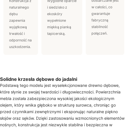
dostarczane jest
Konstrukcja z
Wygodne oparcie
w całości, co
naturalnego
i siedzisko z
gwarantuje
dębu
ekoskóry
fabryczną
zapewnia
wypełnione
stabilność
wyjątkową
miękką pianką
połączeń.
trwałość i
tapicerską.
odporność na
uszkodzenia.
Solidne krzesła dębowe do jadalni
Podstawą tego modelu jest wyselekcjonowane drewno dębowe,
które słynie ze swojej twardości i długowieczności. Powierzchnia
mebla została zabezpieczona wysokiej jakości ekologicznym
olejem, który wnika głęboko w strukturę surowca, chroniąc go
przed czynnikami zewnętrznymi i eksponując naturalne piękno
słojów oraz sęków. Dzięki zastosowaniu wzmocnionych elementów
nośnych, konstrukcja jest niezwykle stabilna i bezpieczna w