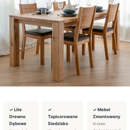
✓ Lite
✓
✓ Mebel
Drewno
Tapicerowane
Zmontowany
Dębowe
Siedzisko
Krzesło