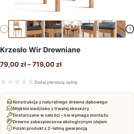
‹
›
Krzesło Wir Drewniane
Zakres
79,00
zł
–
719,00
zł
cen:
☆
☆
☆
☆
☆
Dodaj pierwszą opinię
od
79,00 zł
Konstrukcja z naturalnego drewna dębowego
do
Miękkie siedzisko z trwałej ekoskóry
Dostarczane w całości – nie wymaga montażu
719,00 zł
Drewno zabezpieczone ekologicznym olejem
Polski produkt z 2-letnią gwarancją